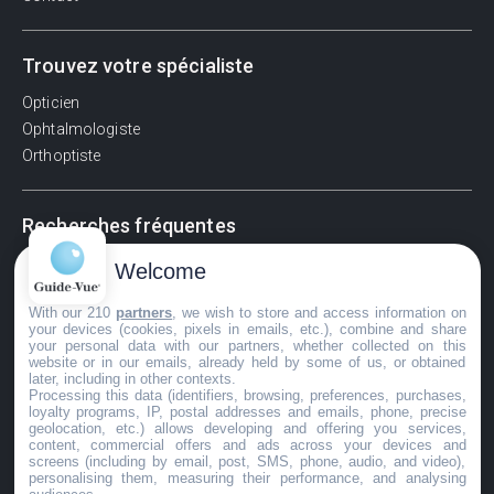
Trouvez votre spécialiste
Opticien
Ophtalmologiste
Orthoptiste
Recherches fréquentes
Pathologies adultes
Welcome
Signes d'une urgence ophtalmologique
With our 210
partners
, we wish to store and access information on
La vision
your devices (cookies, pixels in emails, etc.), combine and share
Acuité visuelle
your personal data with our partners, whether collected on this
website or in our emails, already held by some of us, or obtained
Myosis / mydriase
later, including in other contexts.
Œdème oculaire
Processing this data (identifiers, browsing, preferences, purchases,
loyalty programs, IP, postal addresses and emails, phone, precise
geolocation, etc.) allows developing and offering you services,
content, commercial offers and ads across your devices and
screens (including by email, post, SMS, phone, audio, and video),
©GuideVue2024
personalising them, measuring their performance, and analysing