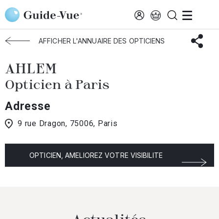
Aller au contenu principal
Accueil
Choisir mon opticien
Paris
AHLEM
AFFICHER L'ANNUAIRE DES OPTICIENS
AHLEM
Opticien à Paris
Adresse
9 rue Dragon, 75006, Paris
OPTICIEN, AMELIOREZ VOTRE VISIBILITE