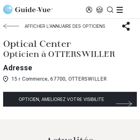
Aller au contenu principal
Accueil
Choisir mon opticien
Otterswiller
Optical Center
AFFICHER L'ANNUAIRE DES OPTICIENS
Optical Center
Opticien à OTTERSWILLER
Adresse
15 r Commerce, 67700, OTTERSWILLER
OPTICIEN, AMELIOREZ VOTRE VISIBILITE