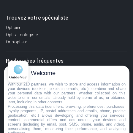
Trouvez votre spécialiste
Opticien
Ophtalmologiste
Orthoptiste
Recherches fréquentes
Pathologies adultes
Welcome
Signes d'une urgence ophtalmologique
With our 210
partners
, we wish to store and access information on
La vision
your devices (cookies, pixels in emails, etc.), combine and share
Acuité visuelle
your personal data with our partners, whether collected on this
website or in our emails, already held by some of us, or obtained
Myosis / mydriase
later, including in other contexts.
Œdème oculaire
Processing this data (identifiers, browsing, preferences, purchases,
loyalty programs, IP, postal addresses and emails, phone, precise
geolocation, etc.) allows developing and offering you services,
content, commercial offers and ads across your devices and
screens (including by email, post, SMS, phone, audio, and video),
©GuideVue2024
personalising them, measuring their performance, and analysing