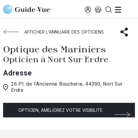
Aller au contenu principal
Accueil
Choisir mon opticien
Nort-Sur-Erdre
Optique Des Mariniers
AFFICHER L'ANNUAIRE DES OPTICIENS
Optique des Mariniers
Opticien à Nort Sur Erdre
Adresse
26 Pl. de l'Ancienne Boucherie, 44390, Nort Sur
Erdre
OPTICIEN, AMELIOREZ VOTRE VISIBILITE