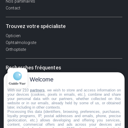
Nos partenaires
Contact
Trouvez votre spécialiste
Opticien
Ophtalmologiste
Orthoptiste
Recherches fréquentes
Pathologies adultes
Welcome
Signes d'une urgence ophtalmologique
With our 210
partners
, we wish to store and access information on
La vision
your devices (cookies, pixels in emails, etc.), combine and share
Acuité visuelle
your personal data with our partners, whether collected on this
website or in our emails, already held by some of us, or obtained
Myosis / mydriase
later, including in other contexts.
Œdème oculaire
Processing this data (identifiers, browsing, preferences, purchases,
loyalty programs, IP, postal addresses and emails, phone, precise
geolocation, etc.) allows developing and offering you services,
content, commercial offers and ads across your devices and