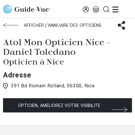
Aller au contenu principal
Accueil
Choisir mon opticien
Nice
Atol Mon Opticien Nice
AFFICHER L'ANNUAIRE DES OPTICIENS
Atol Mon Opticien Nice -
Daniel Toledano
Opticien à Nice
Adresse
391 Bd Romain Rolland, 06300, Nice
OPTICIEN, AMELIOREZ VOTRE VISIBILITE