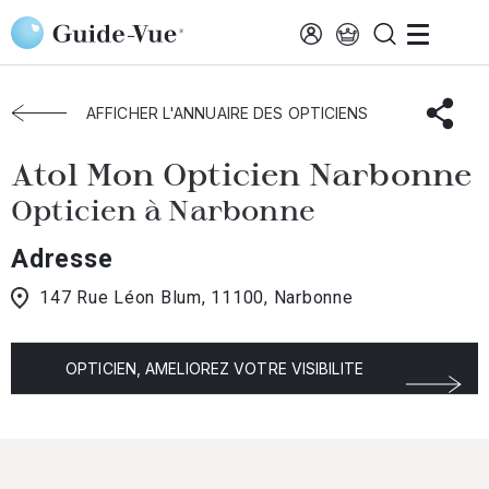
Aller au contenu principal
Accueil
Choisir mon opticien
Narbonne
Atol Mon Opticien Narbonne
AFFICHER L'ANNUAIRE DES OPTICIENS
Atol Mon Opticien Narbonne
Opticien à Narbonne
Adresse
147 Rue Léon Blum, 11100, Narbonne
OPTICIEN, AMELIOREZ VOTRE VISIBILITE