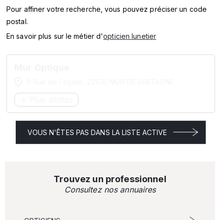
SERVICES
Pour affiner votre recherche, vous pouvez préciser un code
postal.
MARQUES
En savoir plus sur le métier d'
opticien lunetier
ENSEIGNES
Mur Optique
9 Rue de l'église, 22530 MUR DE BRETAGNE
Plus d’infos
VOUS N'ÊTES PAS DANS LA LISTE ACTIVE
Trouvez un professionnel
Consultez nos annuaires