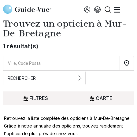
Aller au contenu principal
Accueil
Choisir mon opticien
Mur-De-Bretagne
Trouvez un opticien à
Mur-
De-Bretagne
1 résultat(s)
FILTRES
CARTE
Retrouvez la liste complète des opticiens à Mur-De-Bretagne.
Oui
Grâce à notre annuaire des opticiens, trouvez rapidement
l'opticien le plus près de chez vous.