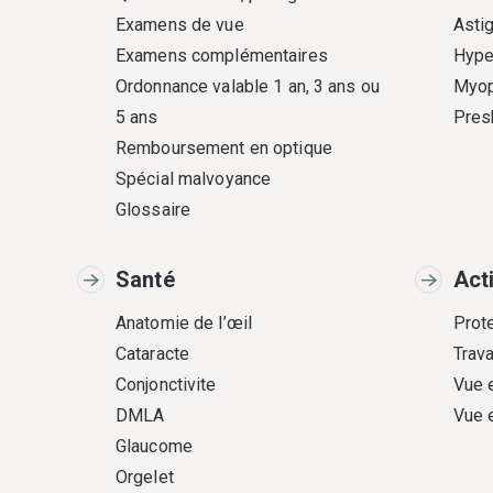
Examens de vue
Asti
Examens complémentaires
Hype
Ordonnance valable 1 an, 3 ans ou
Myop
5 ans
Pres
Remboursement en optique
Spécial malvoyance
Glossaire
Santé
Act
Anatomie de l’œil
Prote
Cataracte
Trava
Conjonctivite
Vue 
DMLA
Vue 
Glaucome
Orgelet