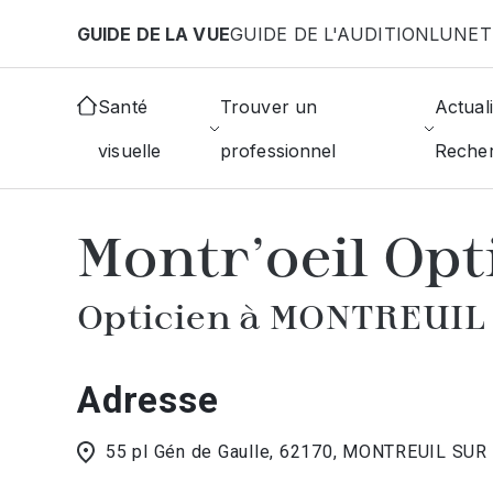
Aller au contenu principal
GUIDE DE LA VUE
GUIDE DE L'AUDITION
LUNET
Accueil
Choisir mon opticien
Montreuil-Sur-Mer
Santé
Trouver un
Actuali
visuelle
professionnel
Reche
AFFICHER L'ANNUAIRE DES OPTICIE
Montr'oeil Opt
Opticien à MONTREUIL
Adresse
55 pl Gén de Gaulle, 62170, MONTREUIL SU