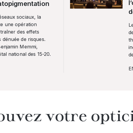
l
ratopigmentation
d
éseaux sociaux, la
te une opération
L
traîner des effets
de
s dénuée de risques.
th
 Benjamin Memmi,
in
tal national des 15-20.
de
E
ouvez votre optic