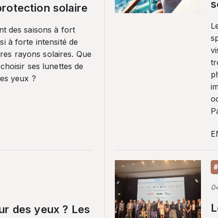
s
rotection solaire
Le
nt des saisons à fort
sp
i à forte intensité de
vi
es rayons solaires. Que
tr
 choisir ses lunettes de
p
ses yeux ?
i
o
Pa
E
#
0
L
ur des yeux ? Les