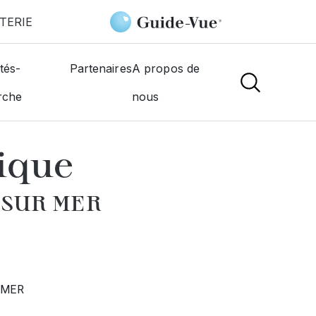
TERIE
Montr'oeil Optique
tés-
Partenaires
A propos de
rche
nous
NS
ique
 SUR MER
R MER