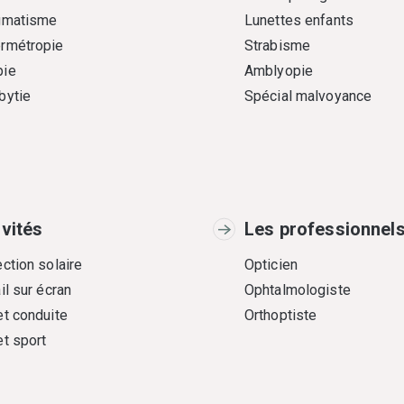
gmatisme
Lunettes enfants
rmétropie
Strabisme
ie
Amblyopie
bytie
Spécial malvoyance
ivités
Les professionnel
ction solaire
Opticien
il sur écran
Ophtalmologiste
et conduite
Orthoptiste
et sport