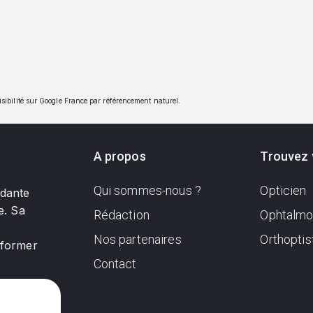
visibilité sur Google France par référencement naturel.
A propos
Trouvez 
Qui sommes-nous ?
Opticien
ndante
e. Sa
Rédaction
Ophtalmo
Nos partenaires
Orthoptis
nformer
Contact