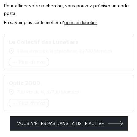
SERVICES
Pour affiner votre recherche, vous pouvez préciser un code
postal.
MARQUES
En savoir plus sur le métier d'
opticien lunetier
ENSEIGNES
Le Collectif des Lunetiers
4 Boulevard de la république, 82700 Montech
Plus d’infos
Optic 2000
709 Rte du N, 82700 Montech
Plus d’infos
VOUS N'ÊTES PAS DANS LA LISTE ACTIVE