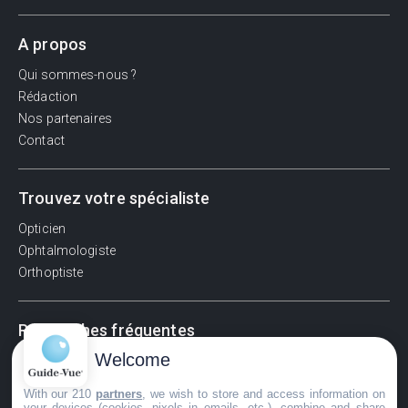
A propos
Qui sommes-nous ?
Rédaction
Nos partenaires
Contact
Trouvez votre spécialiste
Opticien
Ophtalmologiste
Orthoptiste
Recherches fréquentes
Welcome
Pathologies adultes
Signes d'une urgence ophtalmologique
With our 210
partners
, we wish to store and access information on
La vision
your devices (cookies, pixels in emails, etc.), combine and share