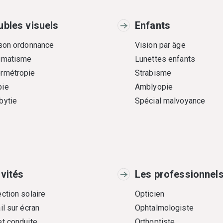
ubles visuels
Enfants
 son ordonnance
Vision par âge
gmatisme
Lunettes enfants
rmétropie
Strabisme
ie
Amblyopie
bytie
Spécial malvoyance
ivités
Les professionnel
ction solaire
Opticien
il sur écran
Ophtalmologiste
et conduite
Orthoptiste