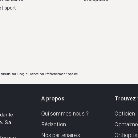
et sport
visibilité sur Google France par référencement naturel.
A propos
Trouvez 
Qui sommes-nous ?
Opticien
ndante
e. Sa
Rédaction
Ophtalmo
Nos partenaires
Orthoptis
nformer