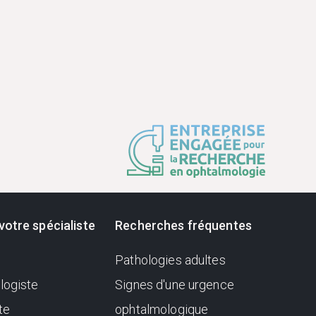
votre spécialiste
Recherches fréquentes
Pathologies adultes
logiste
Signes d'une urgence
te
ophtalmologique