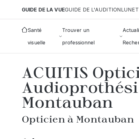
Aller au contenu principal
GUIDE DE LA VUE
GUIDE DE L'AUDITION
LUNET
Accueil
Choisir mon opticien
Montauban
ACUIT
Santé
Trouver un
Actuali
visuelle
professionnel
Reche
AFFICHER L'ANNUAIRE DES OPTICIE
ACUITIS Optic
Audioprothési
Montauban
Opticien à Montauban