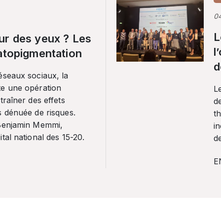
0
L
ur des yeux ? Les
l
ratopigmentation
d
éseaux sociaux, la
te une opération
L
traîner des effets
de
s dénuée de risques.
th
 Benjamin Memmi,
in
tal national des 15-20.
de
E