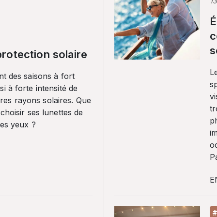
1
É
c
s
rotection solaire
Le
nt des saisons à fort
sp
i à forte intensité de
vi
es rayons solaires. Que
tr
 choisir ses lunettes de
p
ses yeux ?
i
o
Pa
E
#