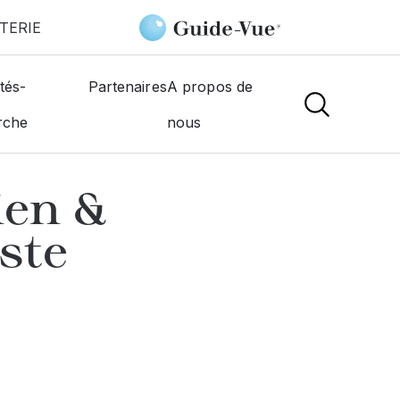
TERIE
IS Opticien & Audioprothésiste Montauban
tés-
Partenaires
A propos de
rche
nous
NS
ien &
ste