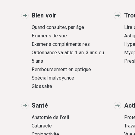
Bien voir
Tro
Quand consulter, par âge
Lire
Examens de vue
Asti
Examens complémentaires
Hype
Ordonnance valable 1 an, 3 ans ou
Myop
5 ans
Pres
Remboursement en optique
Spécial malvoyance
Glossaire
Santé
Act
Anatomie de l’œil
Prote
Cataracte
Trava
Conjonctivite
Vue 