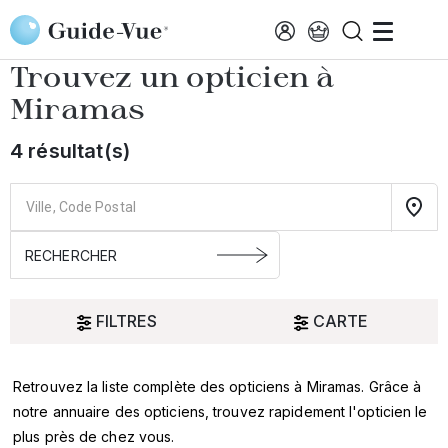
Aller au contenu principal
Accueil
Choisir mon opticien
Miramas
Trouvez un opticien à
Miramas
4 résultat(s)
FILTRES
CARTE
Retrouvez la liste complète des opticiens à Miramas. Grâce à
Oui
notre annuaire des opticiens, trouvez rapidement l'opticien le
plus près de chez vous.