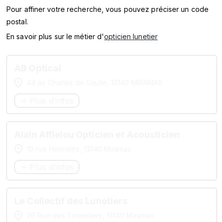
SERVICES
Pour affiner votre recherche, vous pouvez préciser un code
postal.
MARQUES
En savoir plus sur le métier d'
opticien lunetier
ENSEIGNES
AB Optical
44 av Charles de Gaulle, 13140 MIRAMAS
Plus d’infos
Alain Afflelou Opticien et Acousticien
10 rue Henriette, 13140 Miramas
Plus d’infos
Le Collectif des Lunetiers
26 Rue des Tonneliers, 13140 Miramas