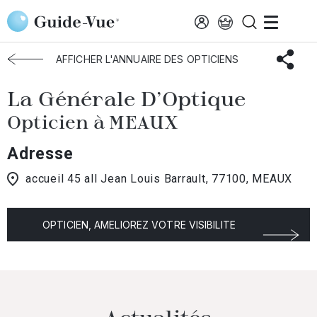
Aller au contenu principal
Accueil
Choisir mon opticien
Meaux
La Générale D'Optique
AFFICHER L'ANNUAIRE DES OPTICIENS
La Générale D'Optique
Opticien à MEAUX
Adresse
accueil 45 all Jean Louis Barrault, 77100, MEAUX
OPTICIEN, AMELIOREZ VOTRE VISIBILITE