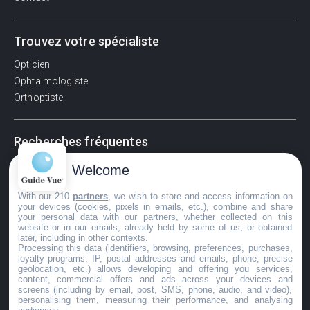
Trouvez votre spécialiste
Opticien
Ophtalmologiste
Orthoptiste
Recherches fréquentes
Pathologies adultes
Welcome
Signes d'une urgence ophtalmologique
With our 210
partners
, we wish to store and access information on
La vision
your devices (cookies, pixels in emails, etc.), combine and share
Acuité visuelle
your personal data with our partners, whether collected on this
website or in our emails, already held by some of us, or obtained
Myosis / mydriase
later, including in other contexts.
Œdème oculaire
Processing this data (identifiers, browsing, preferences, purchases,
loyalty programs, IP, postal addresses and emails, phone, precise
geolocation, etc.) allows developing and offering you services,
content, commercial offers and ads across your devices and
screens (including by email, post, SMS, phone, audio, and video),
©GuideVue2024
personalising them, measuring their performance, and analysing