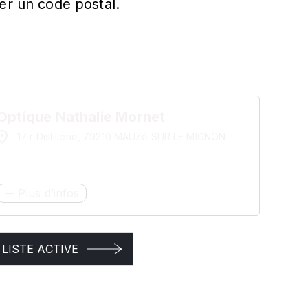
er un code postal.
Optique Nathalie Mornet
17 r Distillerie, 79210 MAUZé SUR LE MIGNON
Plus d’infos
LISTE ACTIVE