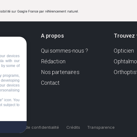
visibilité sur Google France par référencement naturel.
A propos
Trouvez 
Qui sommes-nous ?
Opticien
ndante
our devices
e. Sa
Rédaction
Ophtalmo
ata with our
d by some of
Nos partenaires
Orthoptis
nformer
ty programs,
s developing
Contact
your devices
ersonalising
e" icon
. You
t subject to
s
Politique de confidentialité
Crédits
Transparence