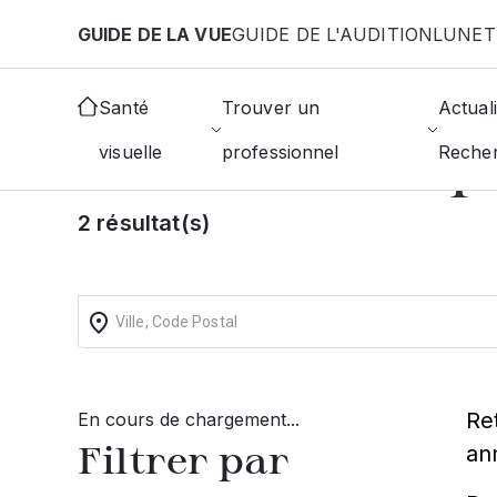
Aller au contenu principal
GUIDE DE LA VUE
GUIDE DE L'AUDITION
LUNET
Accueil
Choisir mon opticien
Mauze-Sur-Le-Mign
Santé
Trouver un
Actuali
Trouvez un op
visuelle
professionnel
Reche
2 résultat(s)
Re
En cours de chargement...
Filtrer par
an