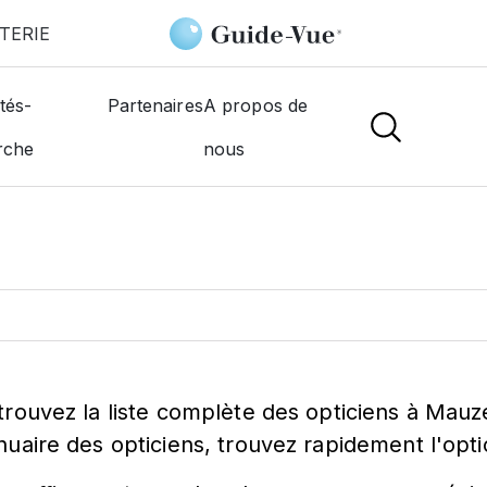
TERIE
on
tés-
Partenaires
A propos de
ticien à
Mauze-Su
rche
nous
trouvez la liste complète des opticiens à Mau
nuaire des opticiens, trouvez rapidement l'opti