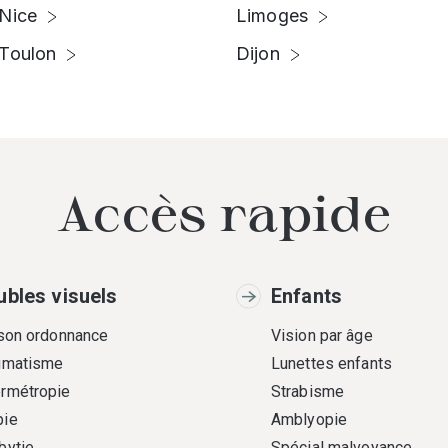
Nice
Limoges
Toulon
Dijon
Accès rapide
ubles visuels
Enfants
 son ordonnance
Vision par âge
gmatisme
Lunettes enfants
rmétropie
Strabisme
ie
Amblyopie
bytie
Spécial malvoyance