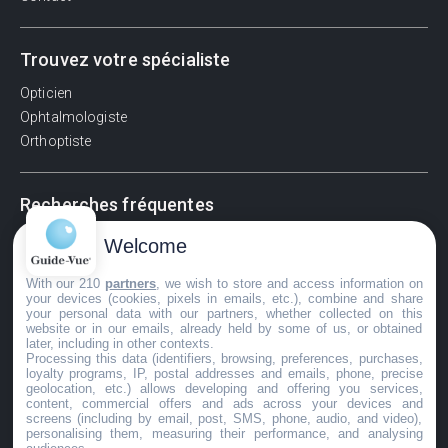
Trouvez votre spécialiste
Opticien
Ophtalmologiste
Orthoptiste
Recherches fréquentes
Pathologies adultes
Welcome
Signes d'une urgence ophtalmologique
With our 210
partners
, we wish to store and access information on
La vision
your devices (cookies, pixels in emails, etc.), combine and share
Acuité visuelle
your personal data with our partners, whether collected on this
website or in our emails, already held by some of us, or obtained
Myosis / mydriase
later, including in other contexts.
Œdème oculaire
Processing this data (identifiers, browsing, preferences, purchases,
loyalty programs, IP, postal addresses and emails, phone, precise
geolocation, etc.) allows developing and offering you services,
content, commercial offers and ads across your devices and
screens (including by email, post, SMS, phone, audio, and video),
©GuideVue2024
personalising them, measuring their performance, and analysing