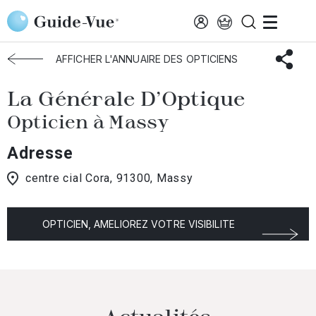
Aller au contenu principal
Accueil
Choisir mon opticien
Massy
La Générale D'Optique
AFFICHER L'ANNUAIRE DES OPTICIENS
La Générale D'Optique
Opticien à Massy
Adresse
centre cial Cora, 91300, Massy
OPTICIEN, AMELIOREZ VOTRE VISIBILITE