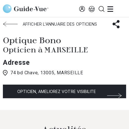
Aller au contenu principal
Accueil
Choisir mon opticien
Marseille
Optique Bono
AFFICHER L'ANNUAIRE DES OPTICIENS
Optique Bono
Opticien à MARSEILLE
Adresse
74 bd Chave, 13005, MARSEILLE
OPTICIEN, AMELIOREZ VOTRE VISIBILITE