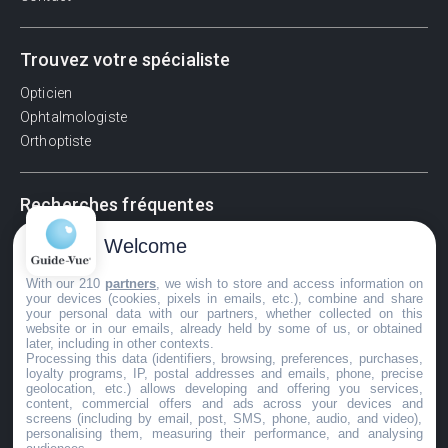
Trouvez votre spécialiste
Opticien
Ophtalmologiste
Orthoptiste
Recherches fréquentes
Pathologies adultes
Welcome
Signes d'une urgence ophtalmologique
With our 210
partners
, we wish to store and access information on
La vision
your devices (cookies, pixels in emails, etc.), combine and share
Acuité visuelle
your personal data with our partners, whether collected on this
website or in our emails, already held by some of us, or obtained
Myosis / mydriase
later, including in other contexts.
Œdème oculaire
Processing this data (identifiers, browsing, preferences, purchases,
loyalty programs, IP, postal addresses and emails, phone, precise
geolocation, etc.) allows developing and offering you services,
content, commercial offers and ads across your devices and
screens (including by email, post, SMS, phone, audio, and video),
©GuideVue2024
personalising them, measuring their performance, and analysing