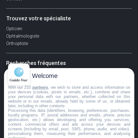
Trouvez votre spécialiste
Opticien
Ophtalmologiste
Orthoptiste
Recherches fréquentes
Pathologies adultes
Welcome
Signes d'une urgence ophtalmologique
With our 210
partners
, we wish to store and access information on
La vision
your devices (cookies, pixels in emails, etc.), combine and share
Acuité visuelle
your personal data with our partners, whether collected on this
website or in our emails, already held by some of us, or obtained
Myosis / mydriase
later, including in other contexts.
Œdème oculaire
Processing this data (identifiers, browsing, preferences, purchases,
loyalty programs, IP, postal addresses and emails, phone, precise
geolocation, etc.) allows developing and offering you services,
content, commercial offers and ads across your devices and
screens (including by email, post, SMS, phone, audio, and video),
©GuideVue2024
personalising them, measuring their performance, and analysing