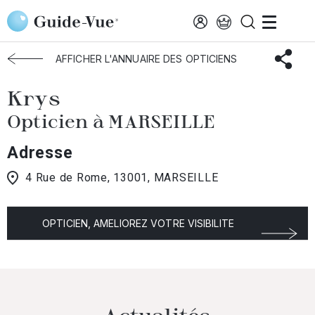
Aller au contenu principal
Accueil
Choisir mon opticien
Marseille
Krys
AFFICHER L'ANNUAIRE DES OPTICIENS
Krys
Opticien à MARSEILLE
Adresse
4 Rue de Rome, 13001, MARSEILLE
OPTICIEN, AMELIOREZ VOTRE VISIBILITE