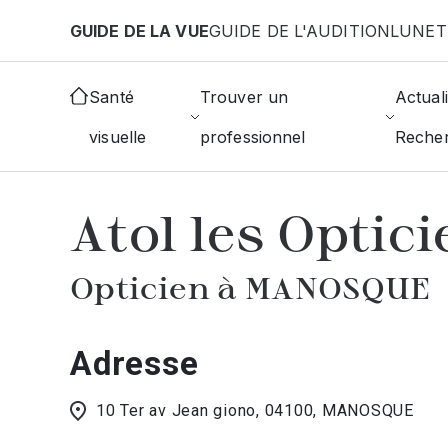
Aller au contenu principal
GUIDE DE LA VUE
GUIDE DE L'AUDITION
LUNET
Accueil
Choisir mon opticien
Manosque
Atol L
Santé
Trouver un
Actuali
visuelle
professionnel
Reche
AFFICHER L'ANNUAIRE DES OPTICIE
Atol les Optic
Opticien à MANOSQUE
Adresse
10 Ter av Jean giono, 04100, MANOSQUE