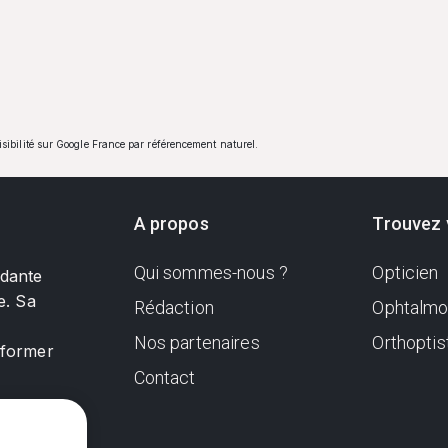
visibilité sur Google France par référencement naturel.
A propos
Trouvez 
Qui sommes-nous ?
Opticien
ndante
e. Sa
Rédaction
Ophtalmo
Nos partenaires
Orthoptis
nformer
Contact