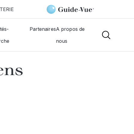
TERIE
es Opticiens
tés-
Partenaires
A propos de
rche
nous
NS
iens