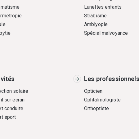
gmatisme
Lunettes enfants
rmétropie
Strabisme
ie
Amblyopie
bytie
Spécial malvoyance
ivités
Les professionnel
ction solaire
Opticien
il sur écran
Ophtalmologiste
et conduite
Orthoptiste
et sport