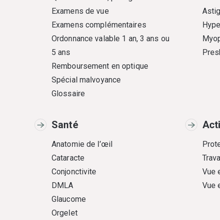
Examens de vue
Asti
Examens complémentaires
Hype
Ordonnance valable 1 an, 3 ans ou
Myop
5 ans
Pres
Remboursement en optique
Spécial malvoyance
Glossaire
Santé
Act
Anatomie de l’œil
Prote
Cataracte
Trava
Conjonctivite
Vue 
DMLA
Vue 
Glaucome
Orgelet