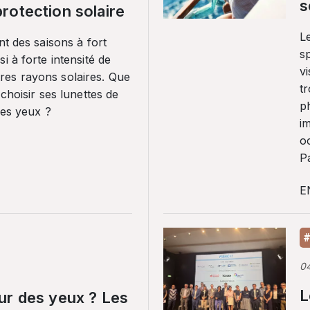
s
rotection solaire
Le
nt des saisons à fort
sp
i à forte intensité de
vi
es rayons solaires. Que
tr
 choisir ses lunettes de
p
ses yeux ?
i
o
Pa
E
#
0
L
ur des yeux ? Les