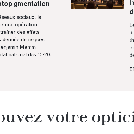
l
ratopigmentation
d
éseaux sociaux, la
te une opération
L
traîner des effets
de
s dénuée de risques.
th
 Benjamin Memmi,
in
tal national des 15-20.
de
E
ouvez votre optic