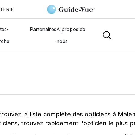
TERIE
tés-
Partenaires
A propos de
ticien à
Malemor
rche
nous
trouvez la liste complète des opticiens à Male
ticiens, trouvez rapidement l'opticien le plus 