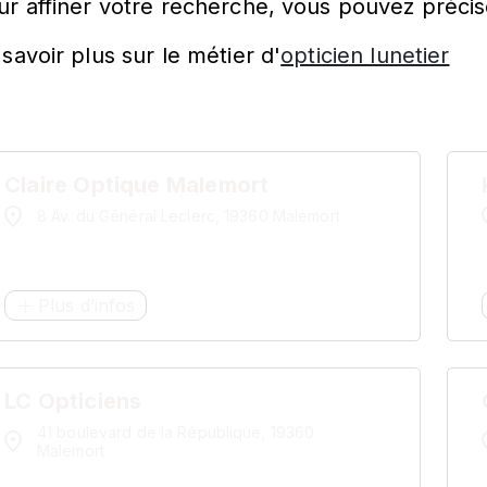
ur affiner votre recherche, vous pouvez précis
savoir plus sur le métier d'
opticien lunetier
Claire Optique Malemort
8 Av. du Général Leclerc, 19360 Malemort
Plus d’infos
LC Opticiens
41 boulevard de la République, 19360
Malemort