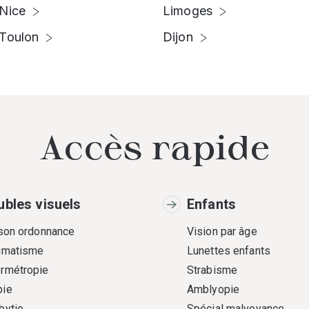
Nice
Limoges
Toulon
Dijon
Accès rapide
ubles visuels
Enfants
 son ordonnance
Vision par âge
gmatisme
Lunettes enfants
rmétropie
Strabisme
ie
Amblyopie
bytie
Spécial malvoyance