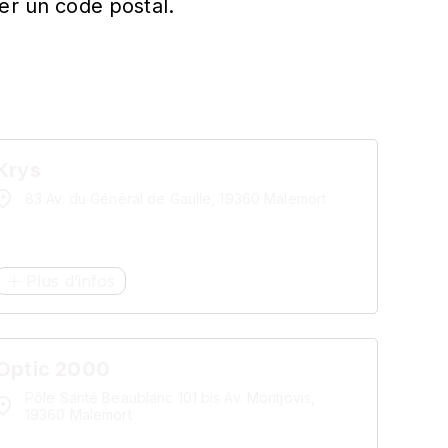
er un code postal.
Krys
83 Av. du Général de Gaulle, 19360 Malemort
Plus d’infos
Optic 2000
Pôle Santé Beaublanc 101 bis Av. Montjovis,
19360 Malemort