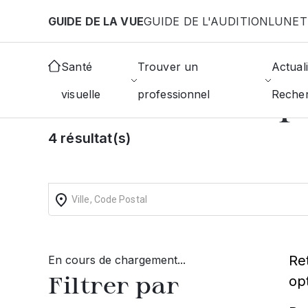
Aller au contenu principal
GUIDE DE LA VUE
GUIDE DE L'AUDITION
LUNET
Accueil
Choisir mon opticien
Malemort
Santé
Trouver un
Actuali
Trouvez un op
visuelle
professionnel
Reche
4 résultat(s)
Re
En cours de chargement...
Filtrer par
op