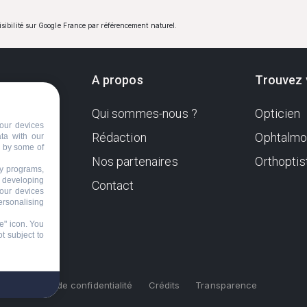
visibilité sur Google France par référencement naturel.
A propos
Trouvez 
Qui sommes-nous ?
Opticien
ndante
our devices
e. Sa
Rédaction
Ophtalmo
ata with our
d by some of
Nos partenaires
Orthoptis
nformer
ty programs,
s developing
Contact
your devices
ersonalising
e" icon
. You
t subject to
s
Politique de confidentialité
Crédits
Transparence