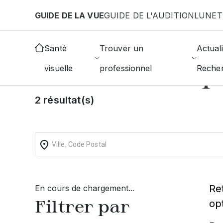
Aller au contenu principal
GUIDE DE LA VUE
GUIDE DE L'AUDITION
LUNET
Accueil
Choisir mon opticien
Malauzat
Santé
Trouver un
Actuali
Trouvez un op
visuelle
professionnel
Reche
2 résultat(s)
Re
En cours de chargement...
Filtrer par
op