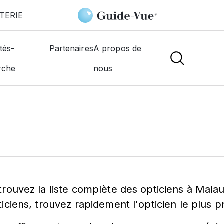
TERIE
tés-
Partenaires
A propos de
ticien à
Malauzat
rche
nous
trouvez la liste complète des opticiens à Mala
ticiens, trouvez rapidement l'opticien le plus 