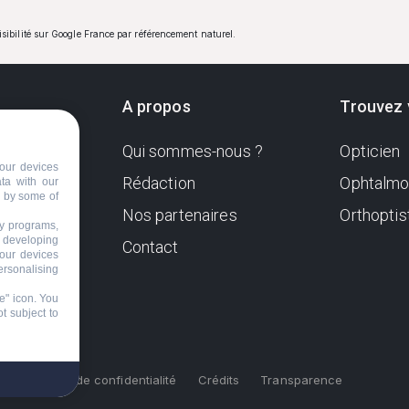
visibilité sur Google France par référencement naturel.
A propos
Trouvez 
Qui sommes-nous ?
Opticien
ndante
our devices
e. Sa
Rédaction
Ophtalmo
ata with our
d by some of
Nos partenaires
Orthoptis
nformer
ty programs,
s developing
Contact
your devices
ersonalising
e" icon
. You
t subject to
s
Politique de confidentialité
Crédits
Transparence