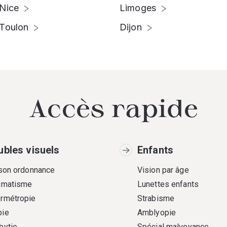
Nice
Limoges
Toulon
Dijon
Accès rapide
ubles visuels
Enfants
 son ordonnance
Vision par âge
gmatisme
Lunettes enfants
rmétropie
Strabisme
ie
Amblyopie
bytie
Spécial malvoyance