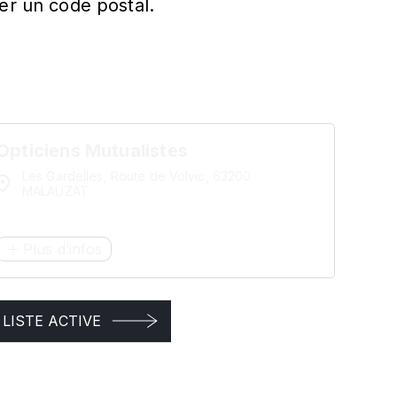
er un code postal.
Opticiens Mutualistes
Les Gardelles, Route de Volvic, 63200
MALAUZAT
Plus d’infos
LISTE ACTIVE