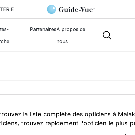
TERIE
tés-
Partenaires
A propos de
ticien à
Malakoff
rche
nous
trouvez la liste complète des opticiens à Malak
ticiens, trouvez rapidement l'opticien le plus 