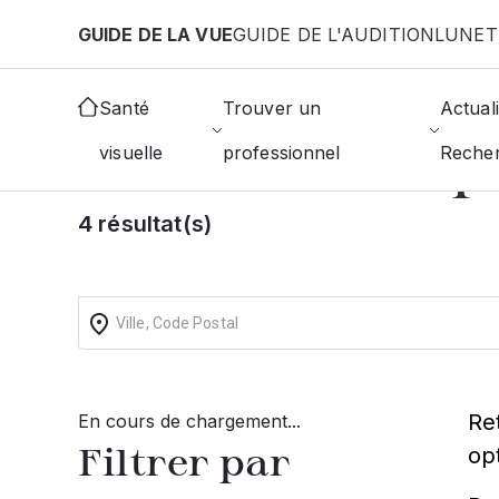
Aller au contenu principal
GUIDE DE LA VUE
GUIDE DE L'AUDITION
LUNET
Accueil
Choisir mon opticien
Malakoff
Santé
Trouver un
Actuali
Trouvez un op
visuelle
professionnel
Reche
4 résultat(s)
Re
En cours de chargement...
Filtrer par
op