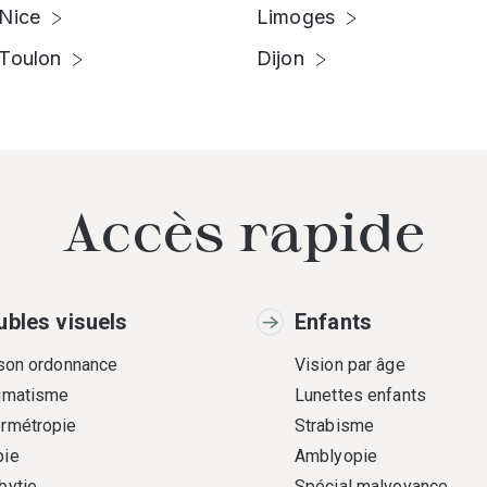
Nice
Limoges
Toulon
Dijon
Accès rapide
ubles visuels
Enfants
 son ordonnance
Vision par âge
gmatisme
Lunettes enfants
rmétropie
Strabisme
ie
Amblyopie
bytie
Spécial malvoyance