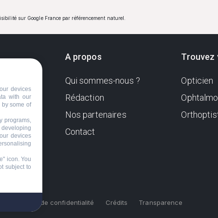
visibilité sur Google France par référencement naturel.
A propos
Trouvez 
Qui sommes-nous ?
Opticien
ndante
our devices
e. Sa
Rédaction
Ophtalmo
ata with our
d by some of
Nos partenaires
Orthoptis
nformer
ty programs,
s developing
Contact
your devices
ersonalising
e" icon
. You
t subject to
s
Politique de confidentialité
Crédits
Transparence