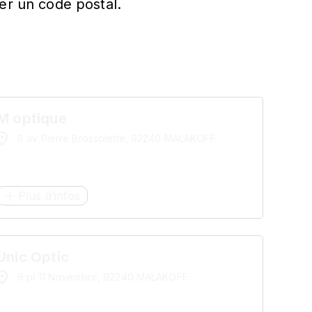
er un code postal.
M optique
6 av Pierre Brossolette, 92240 MALAKOFF
Plus d’infos
Unic Optic
6 pl 11 Novembre, 92240 MALAKOFF