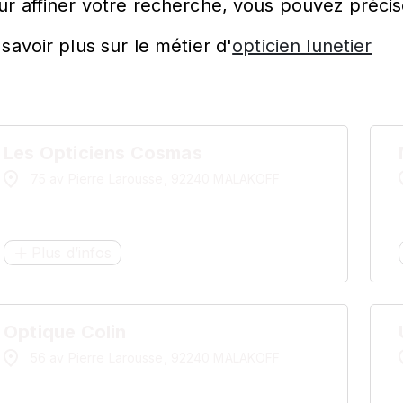
ur affiner votre recherche, vous pouvez précis
savoir plus sur le métier d'
opticien lunetier
Les Opticiens Cosmas
75 av Pierre Larousse, 92240 MALAKOFF
Plus d’infos
Optique Colin
56 av Pierre Larousse, 92240 MALAKOFF