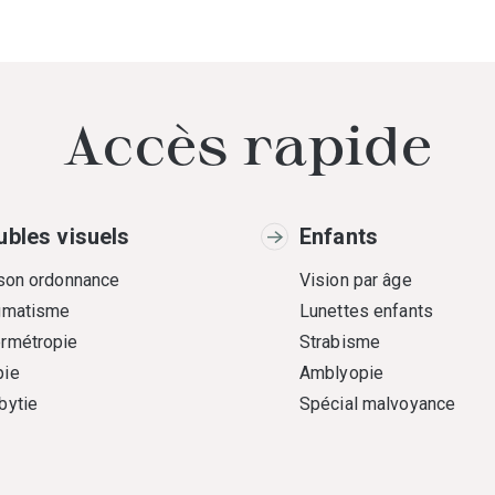
Accès rapide
ubles visuels
Enfants
 son ordonnance
Vision par âge
gmatisme
Lunettes enfants
rmétropie
Strabisme
ie
Amblyopie
bytie
Spécial malvoyance