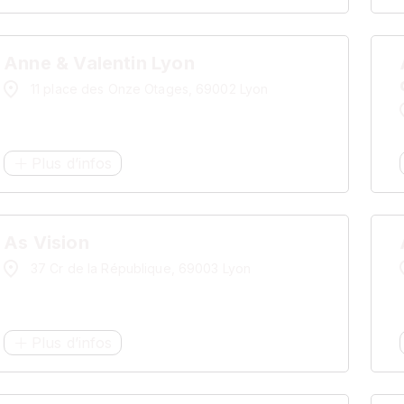
Anne & Valentin Lyon
11 place des Onze Otages, 69002 Lyon
Plus d’infos
As Vision
37 Cr de la République, 69003 Lyon
Plus d’infos