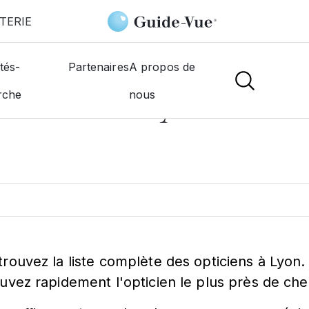
TERIE
pticien
tés-
Partenaires
A propos de
ticien à
Lyon
rche
nous
trouvez la liste complète des opticiens à Lyon.
ouvez rapidement l'opticien le plus près de che