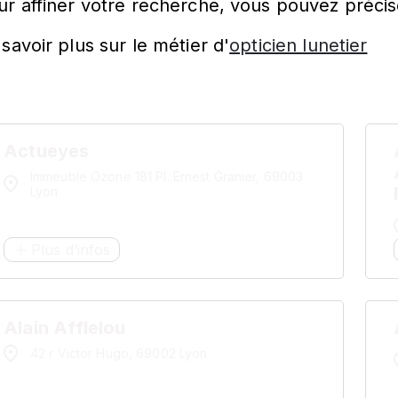
ur affiner votre recherche, vous pouvez précis
savoir plus sur le métier d'
opticien lunetier
Actueyes
Immeuble Ozone 181 Pl. Ernest Granier, 69003
Lyon
Plus d’infos
Alain Afflelou
42 r Victor Hugo, 69002 Lyon