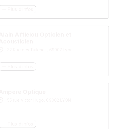
Plus d’infos
Alain Afflelou Opticien et
Acousticien
32 Rue des Tuileries, 69007 Lyon
Plus d’infos
Ampere Optique
55 rue Victor Hugo, 69002 LYON
Plus d’infos