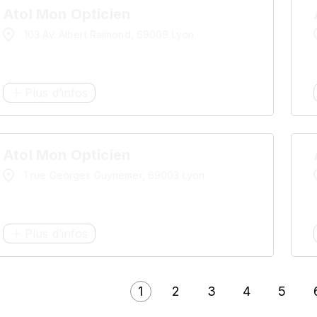
Atol Mon Opticien
103 Av. Albert Raimond, 69009 Lyon
Plus d’infos
Atol Mon Opticien
1 rue Georges Guynemer, 69003 Lyon
Plus d’infos
1
2
3
4
5
Page courante
Page
Page
Page
Page
P