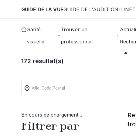
Aller au contenu principal
GUIDE DE LA VUE
GUIDE DE L'AUDITION
LUNET
Accueil
Choisir mon opticien
Lyon
Trouver un O
Santé
Trouver un
Actuali
Trouvez un op
visuelle
professionnel
Reche
172 résultat(s)
Re
En cours de chargement...
Filtrer par
tr