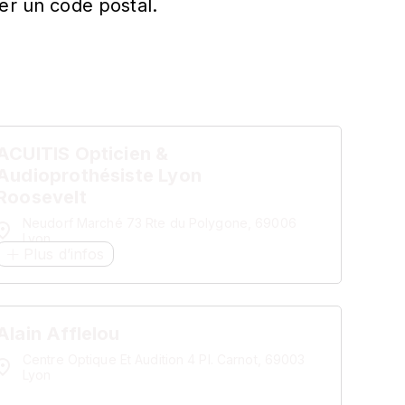
er un code postal.
ACUITIS Opticien &
Audioprothésiste Lyon
Roosevelt
Neudorf Marché 73 Rte du Polygone, 69006
Lyon
Plus d’infos
Alain Afflelou
Centre Optique Et Audition 4 Pl. Carnot, 69003
Lyon