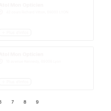
Atol Mon Opticien
42 cours Richard Vitton, 69003 LYON
Plus d’infos
Atol Mon Opticien
16 avenue Kennedy, 69008 Lyon
Plus d’infos
6
7
8
9
age
Page
Page
Page