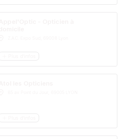
Appel'Optic - Opticien à
domicile
Z.A.C. Expo Sud, 69008 Lyon
Plus d’infos
Atol les Opticiens
85 av Point du Jour, 69005 LYON
Plus d’infos