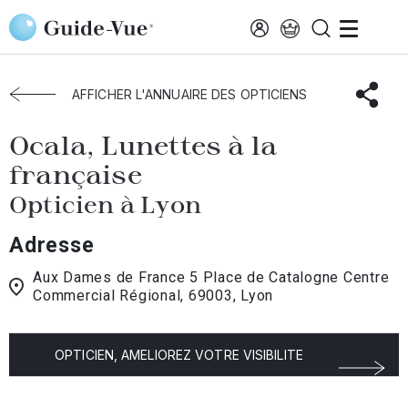
Aller au contenu principal
Accueil
Choisir mon opticien
Lyon
Ocala, Lunettes À La Française
AFFICHER L'ANNUAIRE DES OPTICIENS
Ocala, Lunettes à la
française
Opticien à Lyon
Adresse
Aux Dames de France 5 Place de Catalogne Centre
Commercial Régional, 69003, Lyon
OPTICIEN, AMELIOREZ VOTRE VISIBILITE