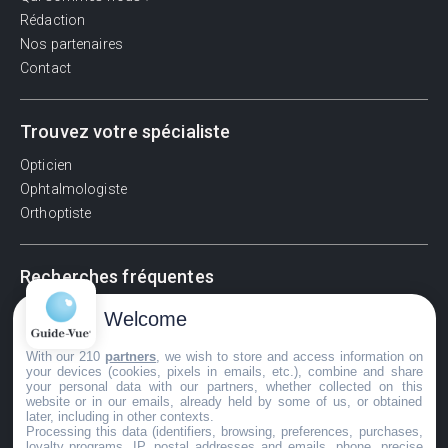
Rédaction
Nos partenaires
Contact
Trouvez votre spécialiste
Opticien
Ophtalmologiste
Orthoptiste
Recherches fréquentes
Pathologies adultes
Welcome
Signes d'une urgence ophtalmologique
With our 210
partners
, we wish to store and access information on
La vision
your devices (cookies, pixels in emails, etc.), combine and share
Acuité visuelle
your personal data with our partners, whether collected on this
website or in our emails, already held by some of us, or obtained
Myosis / mydriase
later, including in other contexts.
Œdème oculaire
Processing this data (identifiers, browsing, preferences, purchases,
loyalty programs, IP, postal addresses and emails, phone, precise