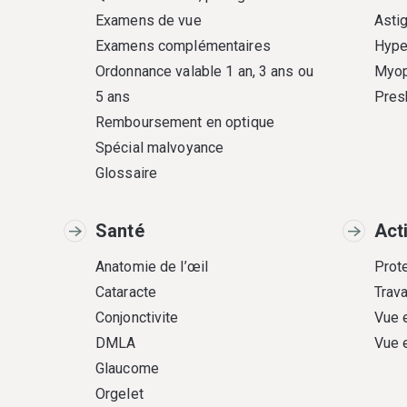
Examens de vue
Asti
Examens complémentaires
Hype
Ordonnance valable 1 an, 3 ans ou
Myop
5 ans
Pres
Remboursement en optique
Spécial malvoyance
Glossaire
Santé
Act
Anatomie de l’œil
Prote
Cataracte
Trava
Conjonctivite
Vue 
DMLA
Vue 
Glaucome
Orgelet