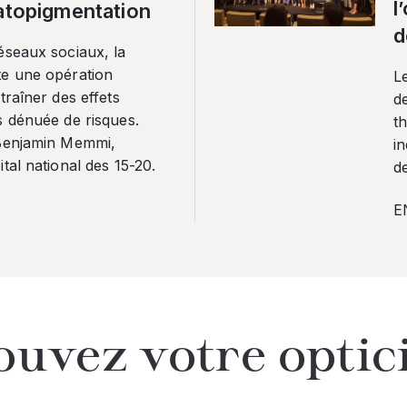
l
ratopigmentation
d
éseaux sociaux, la
te une opération
L
traîner des effets
de
s dénuée de risques.
th
 Benjamin Memmi,
in
tal national des 15-20.
de
E
ouvez votre optic