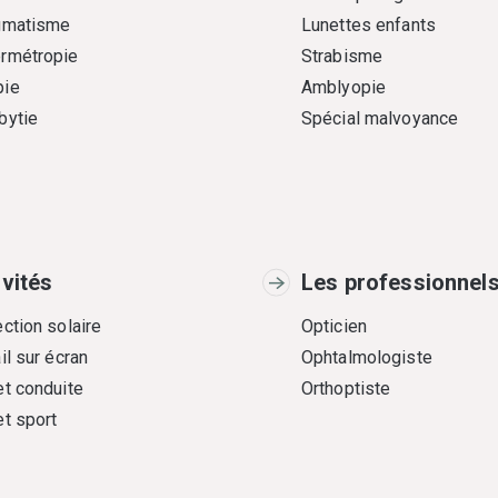
gmatisme
Lunettes enfants
rmétropie
Strabisme
ie
Amblyopie
bytie
Spécial malvoyance
ivités
Les professionnel
ction solaire
Opticien
il sur écran
Ophtalmologiste
et conduite
Orthoptiste
et sport