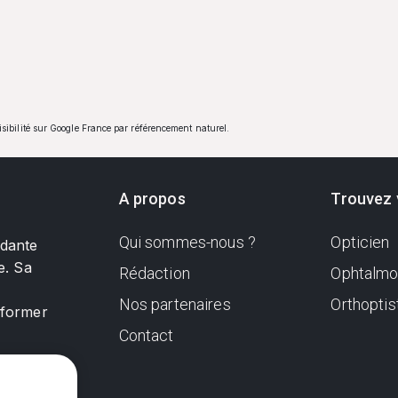
visibilité sur Google France par référencement naturel.
A propos
Trouvez 
Qui sommes-nous ?
Opticien
ndante
e. Sa
Rédaction
Ophtalmo
Nos partenaires
Orthoptis
nformer
Contact