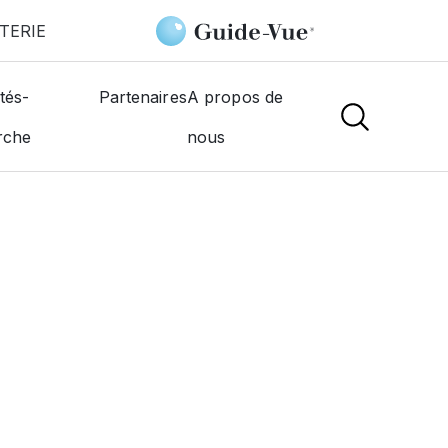
TERIE
tés-
Partenaires
A propos de
rche
nous
NS