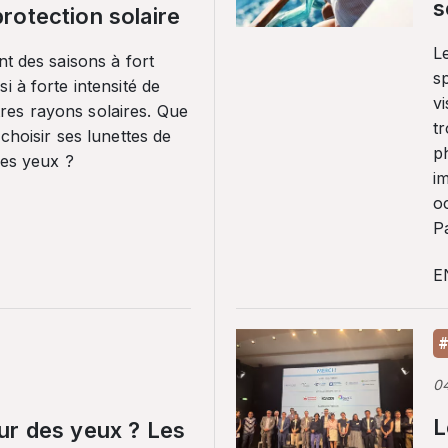
s
rotection solaire
Le
nt des saisons à fort
sp
i à forte intensité de
vi
es rayons solaires. Que
tr
 choisir ses lunettes de
p
ses yeux ?
i
o
Pa
E
#
0
L
ur des yeux ? Les