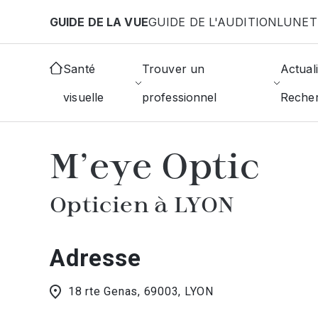
Aller au contenu principal
GUIDE DE LA VUE
GUIDE DE L'AUDITION
LUNET
Accueil
Choisir mon opticien
Lyon
M'eye Optic
Santé
Trouver un
Actuali
visuelle
professionnel
Reche
AFFICHER L'ANNUAIRE DES OPTICIE
M'eye Optic
Opticien à LYON
Adresse
18 rte Genas, 69003, LYON