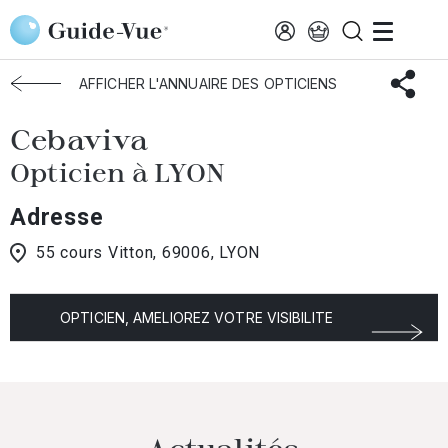
Aller au contenu principal
Accueil
Choisir mon opticien
Lyon
Cebaviva
AFFICHER L'ANNUAIRE DES OPTICIENS
Cebaviva
Opticien à LYON
Adresse
55 cours Vitton, 69006, LYON
OPTICIEN, AMELIOREZ VOTRE VISIBILITE