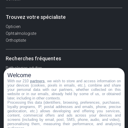
Trouvez votre spécialiste
Opticien
Ophtalmologiste
Orthoptiste
Recherches fréquentes
Pathologies adultes
Welcome
Signes d'une urgence ophtalmologique
With our 210
partners
, we wish to store and access information on
La vision
your devices (cookies, pixels in emails, etc.), combine and share
Acuité visuelle
your personal data with our partners, whether collected on this
website or in our emails, already held by some of us, or obtained
Myosis / mydriase
later, including in other contexts.
Œdème oculaire
Processing this data (identifiers, browsing, preferences, purchases,
loyalty programs, IP, postal addresses and emails, phone, precise
geolocation, etc.) allows developing and offering you services,
content, commercial offers and ads across your devices and
screens (including by email, post, SMS, phone, audio, and video),
©GuideVue2024
personalising them, measuring their performance, and analysing