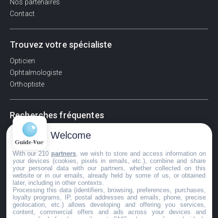
Nos partenaires
Contact
Trouvez votre spécialiste
Opticien
Ophtalmologiste
Orthoptiste
Recherches fréquentes
Pathologies adultes
Welcome
Signes d'une urgence ophtalmologique
With our 210
partners
, we wish to store and access information on
La vision
your devices (cookies, pixels in emails, etc.), combine and share
Acuité visuelle
your personal data with our partners, whether collected on this
website or in our emails, already held by some of us, or obtained
Myosis / mydriase
later, including in other contexts.
Œdème oculaire
Processing this data (identifiers, browsing, preferences, purchases,
loyalty programs, IP, postal addresses and emails, phone, precise
geolocation, etc.) allows developing and offering you services,
content, commercial offers and ads across your devices and