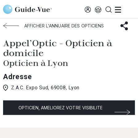
Aller au contenu principal
Accueil
Choisir mon opticien
Lyon
Appel'Optic
AFFICHER L'ANNUAIRE DES OPTICIENS
Appel'Optic - Opticien à
domicile
Opticien à Lyon
Adresse
Z.A.C. Expo Sud, 69008, Lyon
OPTICIEN, AMELIOREZ VOTRE VISIBILITE