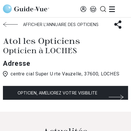
Aller au contenu principal
Accueil
Choisir mon opticien
Loches
Atol Les Opticiens
AFFICHER L'ANNUAIRE DES OPTICIENS
Atol les Opticiens
Opticien à LOCHES
Adresse
centre cial Super U rte Vauzelle, 37600, LOCHES
OPTICIEN, AMELIOREZ VOTRE VISIBILITE