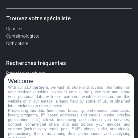
Trouvez votre spécialiste
Opticien
Ophtalmologiste
Orthoptiste
Recherches fréquentes
Pathologies adultes
Welcome
Signes d'une urgence ophtalmologique
With our 210
partners
, we wish to store and access information on
La vision
your devices (cookies, pixels in emails, etc.), combine and share
Acuité visuelle
your personal data with our partners, whether collected on this
website or in our emails, already held by some of us, or obtained
Myosis / mydriase
later, including in other contexts.
Œdème oculaire
Processing this data (identifiers, browsing, preferences, purchases,
loyalty programs, IP, postal addresses and emails, phone, precise
geolocation, etc.) allows developing and offering you services,
content, commercial offers and ads across your devices and
screens (including by email, post, SMS, phone, audio, and video),
©GuideVue2024
personalising them, measuring their performance, and analysing