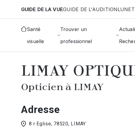
Aller au contenu principal
GUIDE DE LA VUE
GUIDE DE L'AUDITION
LUNET
Accueil
Choisir mon opticien
Limay
LIMAY OPT
Santé
Trouver un
Actuali
visuelle
professionnel
Reche
AFFICHER L'ANNUAIRE DES OPTICIE
LIMAY OPTIQU
Opticien à LIMAY
Adresse
8 r Eglise, 78520, LIMAY