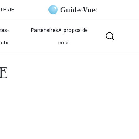
TERIE
IQUE
tés-
Partenaires
A propos de
rche
nous
NS
E