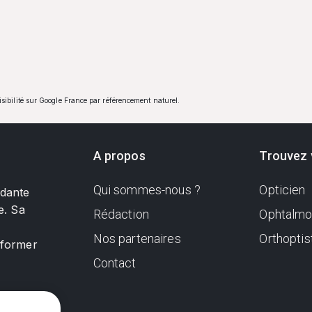
visibilité sur Google France par référencement naturel.
A propos
Trouvez 
Qui sommes-nous ?
Opticien
ndante
e. Sa
Rédaction
Ophtalmo
Nos partenaires
Orthoptis
nformer
Contact