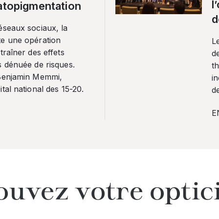
l
ratopigmentation
d
éseaux sociaux, la
te une opération
L
traîner des effets
de
s dénuée de risques.
th
 Benjamin Memmi,
in
tal national des 15-20.
de
E
ouvez votre optic