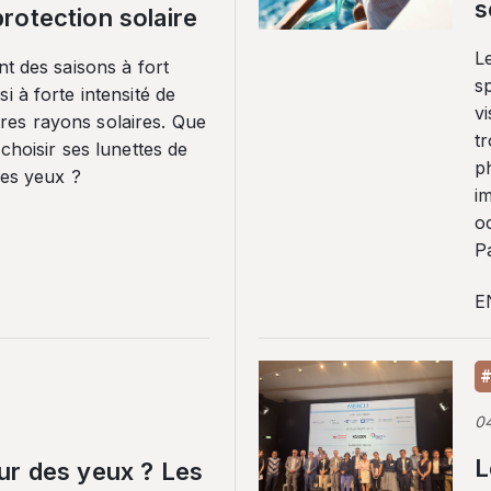
s
rotection solaire
Le
nt des saisons à fort
sp
i à forte intensité de
vi
es rayons solaires. Que
tr
 choisir ses lunettes de
p
ses yeux ?
i
o
Pa
E
#
0
L
ur des yeux ? Les