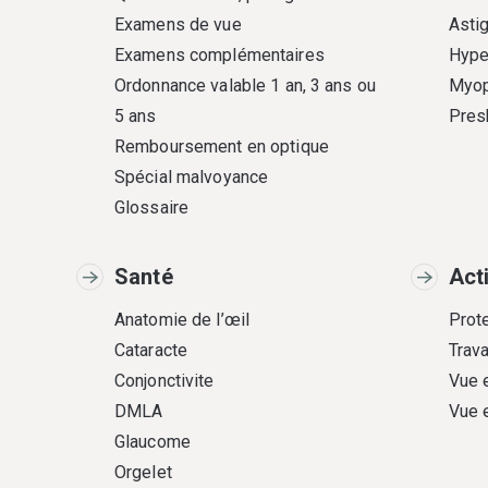
Examens de vue
Asti
Examens complémentaires
Hype
Ordonnance valable 1 an, 3 ans ou
Myop
5 ans
Pres
Remboursement en optique
Spécial malvoyance
Glossaire
Santé
Act
Anatomie de l’œil
Prote
Cataracte
Trava
Conjonctivite
Vue 
DMLA
Vue 
Glaucome
Orgelet