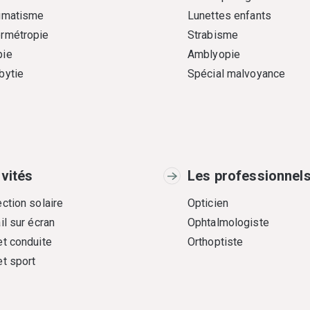
gmatisme
Lunettes enfants
rmétropie
Strabisme
ie
Amblyopie
bytie
Spécial malvoyance
ivités
Les professionnel
ction solaire
Opticien
il sur écran
Ophtalmologiste
et conduite
Orthoptiste
et sport