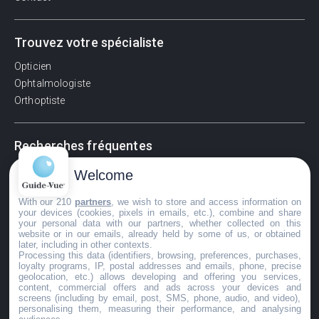
Trouvez votre spécialiste
Opticien
Ophtalmologiste
Orthoptiste
Recherches fréquentes
Pathologies adultes
Welcome
Signes d'une urgence ophtalmologique
With our 210
partners
, we wish to store and access information on
La vision
your devices (cookies, pixels in emails, etc.), combine and share
Acuité visuelle
your personal data with our partners, whether collected on this
website or in our emails, already held by some of us, or obtained
Myosis / mydriase
later, including in other contexts.
Œdème oculaire
Processing this data (identifiers, browsing, preferences, purchases,
loyalty programs, IP, postal addresses and emails, phone, precise
geolocation, etc.) allows developing and offering you services,
content, commercial offers and ads across your devices and
screens (including by email, post, SMS, phone, audio, and video),
©GuideVue2024
personalising them, measuring their performance, and analysing