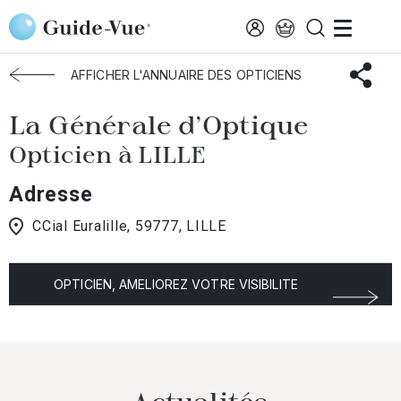
Aller au contenu principal
Accueil
Choisir mon opticien
Lille
La Générale D'Optique
AFFICHER L'ANNUAIRE DES OPTICIENS
La Générale d'Optique
Opticien à LILLE
Adresse
CCial Euralille, 59777, LILLE
OPTICIEN, AMELIOREZ VOTRE VISIBILITE