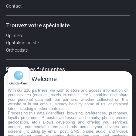
Contact
Trouvez votre spécialiste
Opticien
Ophtalmologiste
Orthoptiste
Recherches fréquentes
Welcome
Pathologies adultes
Signes d'une urgence ophtalmologique
With our 210
partners
, we wish to store and access information on
La vision
your devices (cookies, pixels in emails, etc.), combine and share
your personal data with our partners, whether collected on this
Acuité visuelle
website or in our emails, already held by some of us, or obtained
later, including in other contexts.
Myosis / mydriase
Processing this data (identifiers, browsing, preferences, purchases,
Œdème oculaire
loyalty programs, IP, postal addresses and emails, phone, precise
geolocation, etc.) allows developing and offering you services,
content, commercial offers and ads across your devices and
screens (including by email, post, SMS, phone, audio, and video),
personalising them, measuring their performance, and analysing