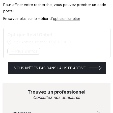
SERVICES
Pour affiner votre recherche, vous pouvez préciser un code
postal.
MARQUES
En savoir plus sur le métier d'
opticien lunetier
ENSEIGNES
Optique Revil Gabet
42 r Aristide Briand, 37240 LIGUEIL
Plus d’infos
VOUS N'ÊTES PAS DANS LA LISTE ACTIVE
Trouvez un professionnel
Consultez nos annuaires