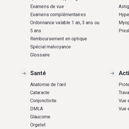
Examens de vue
Asti
Examens complémentaires
Hype
Ordonnance valable 1 an, 3 ans ou
Myop
5 ans
Pres
Remboursement en optique
Spécial malvoyance
Glossaire
Santé
Act
Anatomie de l’œil
Prote
Cataracte
Trava
Conjonctivite
Vue 
DMLA
Vue 
Glaucome
Orgelet