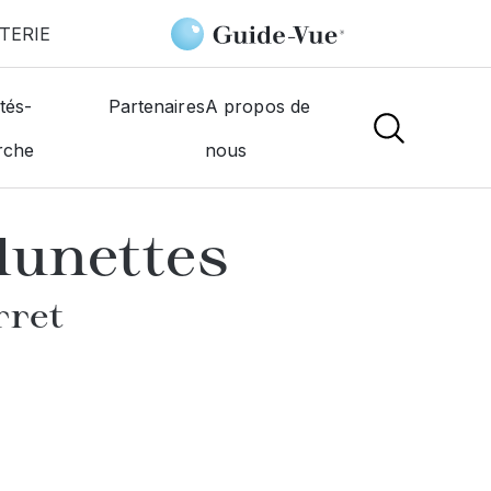
TERIE
Le Comptoir À Lunettes
tés-
Partenaires
A propos de
rche
nous
NS
lunettes
rret