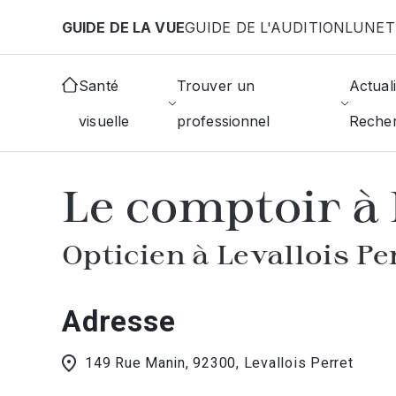
Aller au contenu principal
GUIDE DE LA VUE
GUIDE DE L'AUDITION
LUNET
Accueil
Choisir mon opticien
Levallois-Perret
Santé
Trouver un
Actuali
visuelle
professionnel
Reche
AFFICHER L'ANNUAIRE DES OPTICIE
Le comptoir à 
Opticien à Levallois Pe
Adresse
149 Rue Manin, 92300, Levallois Perret