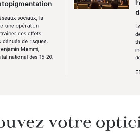
l
ratopigmentation
d
éseaux sociaux, la
te une opération
L
traîner des effets
de
s dénuée de risques.
th
 Benjamin Memmi,
in
tal national des 15-20.
de
E
ouvez votre optic