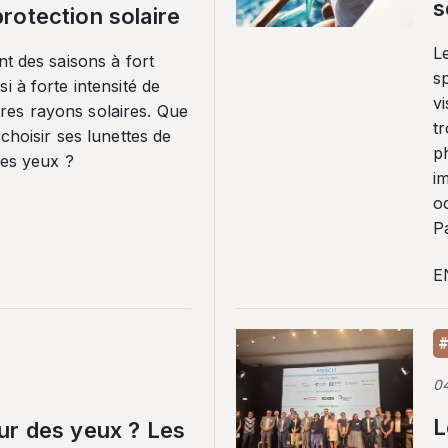
s
rotection solaire
Le
nt des saisons à fort
sp
i à forte intensité de
vi
es rayons solaires. Que
tr
 choisir ses lunettes de
p
ses yeux ?
i
o
Pa
E
#
0
L
ur des yeux ? Les