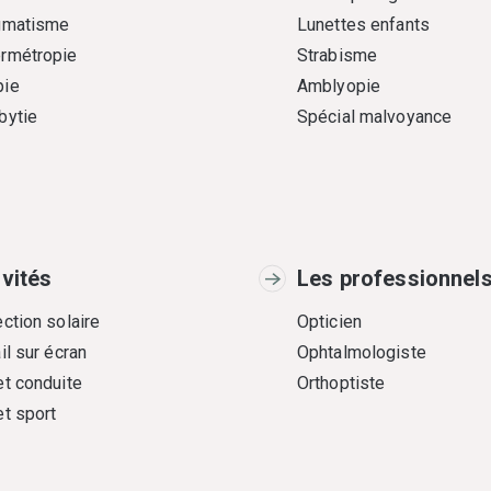
gmatisme
Lunettes enfants
rmétropie
Strabisme
ie
Amblyopie
bytie
Spécial malvoyance
ivités
Les professionnel
ction solaire
Opticien
il sur écran
Ophtalmologiste
et conduite
Orthoptiste
et sport