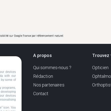
visibilité sur Google France par référencement naturel.
A propos
Trouvez 
Qui sommes-nous ?
Opticien
ndante
our devices
e. Sa
Rédaction
Ophtalmo
ata with our
d by some of
Nos partenaires
Orthoptis
nformer
ty programs,
s developing
Contact
your devices
ersonalising
e" icon
. You