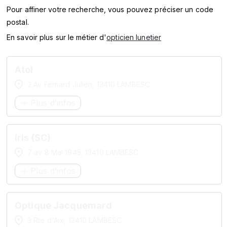
SERVICES
Pour affiner votre recherche, vous pouvez préciser un code
postal.
MARQUES
En savoir plus sur le métier d'
opticien lunetier
ENSEIGNES
Atol
2 Av Fernard Julien, 13410 LAMBESC
Plus d’infos
Iris (SC)
7 av 8 Mai 1945, 13410 LAMBESC
Plus d’infos
Optique Jacquemard
3 Rte d'Aix, 13410 LAMBESC