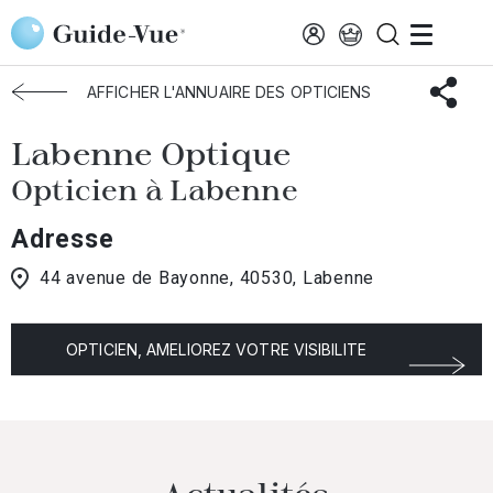
Aller au contenu principal
Accueil
Choisir mon opticien
Labenne
Labenne Optique
AFFICHER L'ANNUAIRE DES OPTICIENS
Labenne Optique
Opticien à Labenne
Adresse
44 avenue de Bayonne, 40530, Labenne
OPTICIEN, AMELIOREZ VOTRE VISIBILITE