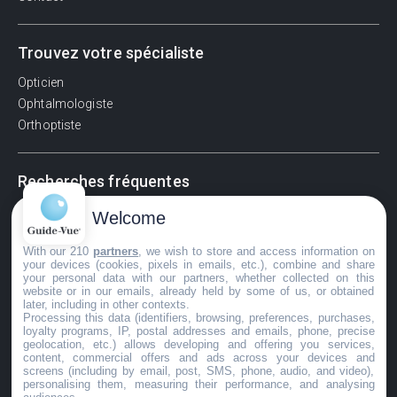
Trouvez votre spécialiste
Opticien
Ophtalmologiste
Orthoptiste
Recherches fréquentes
Pathologies adultes
Welcome
Signes d'une urgence ophtalmologique
With our 210
partners
, we wish to store and access information on
La vision
your devices (cookies, pixels in emails, etc.), combine and share
Acuité visuelle
your personal data with our partners, whether collected on this
website or in our emails, already held by some of us, or obtained
Myosis / mydriase
later, including in other contexts.
Œdème oculaire
Processing this data (identifiers, browsing, preferences, purchases,
loyalty programs, IP, postal addresses and emails, phone, precise
geolocation, etc.) allows developing and offering you services,
content, commercial offers and ads across your devices and
screens (including by email, post, SMS, phone, audio, and video),
©GuideVue2024
personalising them, measuring their performance, and analysing