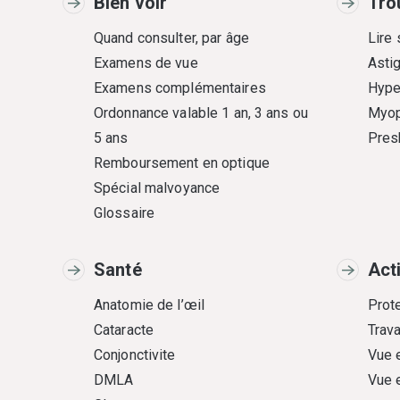
Bien voir
Tro
Quand consulter, par âge
Lire
Examens de vue
Asti
Examens complémentaires
Hype
Ordonnance valable 1 an, 3 ans ou
Myop
5 ans
Pres
Remboursement en optique
Spécial malvoyance
Glossaire
Santé
Act
Anatomie de l’œil
Prote
Cataracte
Trava
Conjonctivite
Vue 
DMLA
Vue 