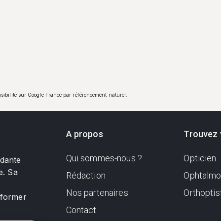
visibilité sur Google France par référencement naturel.
A propos
Trouvez 
Qui sommes-nous ?
Opticien
ndante
e. Sa
Rédaction
Ophtalmo
Nos partenaires
Orthoptis
nformer
Contact