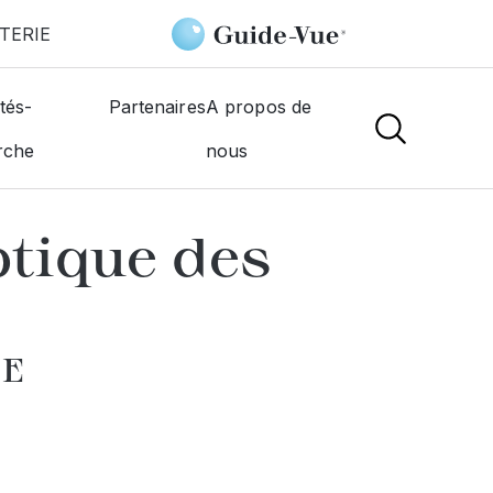
TERIE
c 2000
tés-
Partenaires
A propos de
rche
nous
NS
ptique des
LE