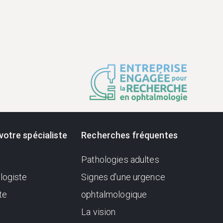
votre spécialiste
Recherches fréquentes
Pathologies adultes
logiste
Signes d'une urgence
te
ophtalmologique
La vision