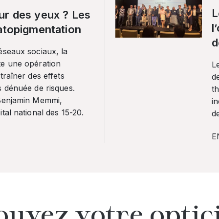
L
ur des yeux ? Les
l
ratopigmentation
d
éseaux sociaux, la
te une opération
L
traîner des effets
de
s dénuée de risques.
th
 Benjamin Memmi,
in
tal national des 15-20.
de
E
ouvez votre optic