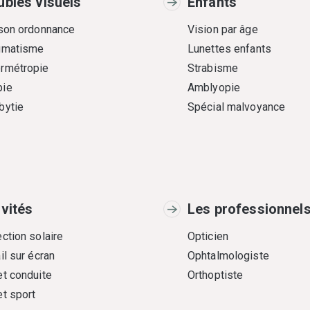
ubles visuels
Enfants
 son ordonnance
Vision par âge
gmatisme
Lunettes enfants
rmétropie
Strabisme
ie
Amblyopie
bytie
Spécial malvoyance
ivités
Les professionnel
ction solaire
Opticien
il sur écran
Ophtalmologiste
et conduite
Orthoptiste
et sport