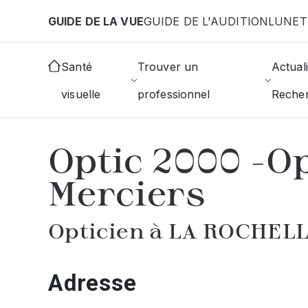
Aller au contenu principal
GUIDE DE LA VUE
GUIDE DE L'AUDITION
LUNET
Accueil
Choisir mon opticien
La Rochelle
Opti
Santé
Trouver un
Actuali
visuelle
professionnel
Reche
AFFICHER L'ANNUAIRE DES OPTICIE
Optic 2000 -O
Merciers
Opticien à LA ROCHEL
Adresse