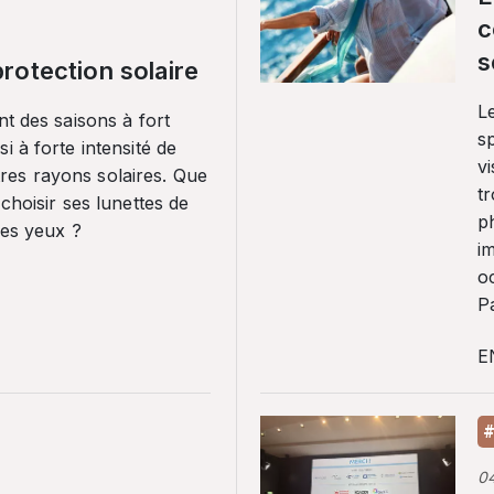
c
s
rotection solaire
Le
nt des saisons à fort
sp
i à forte intensité de
vi
es rayons solaires. Que
tr
 choisir ses lunettes de
p
ses yeux ?
i
o
Pa
E
#
0