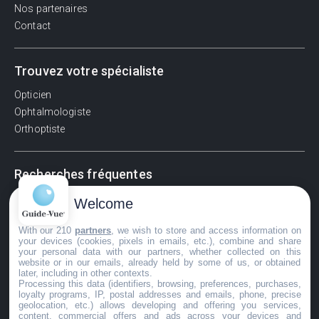
Nos partenaires
Contact
Trouvez votre spécialiste
Opticien
Ophtalmologiste
Orthoptiste
Recherches fréquentes
Pathologies adultes
Welcome
Signes d'une urgence ophtalmologique
With our 210
partners
, we wish to store and access information on
La vision
your devices (cookies, pixels in emails, etc.), combine and share
Acuité visuelle
your personal data with our partners, whether collected on this
website or in our emails, already held by some of us, or obtained
Myosis / mydriase
later, including in other contexts.
Œdème oculaire
Processing this data (identifiers, browsing, preferences, purchases,
loyalty programs, IP, postal addresses and emails, phone, precise
geolocation, etc.) allows developing and offering you services,
content, commercial offers and ads across your devices and