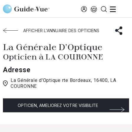
Aller au contenu principal
Accueil
Choisir mon opticien
La-Couronne
La Générale D'Optique
AFFICHER L'ANNUAIRE DES OPTICIENS
La Générale D'Optique
Opticien à LA COURONNE
Adresse
La Générale d'Optique rte Bordeaux, 16400, LA
COURONNE
OPTICIEN, AMELIOREZ VOTRE VISIBILITE