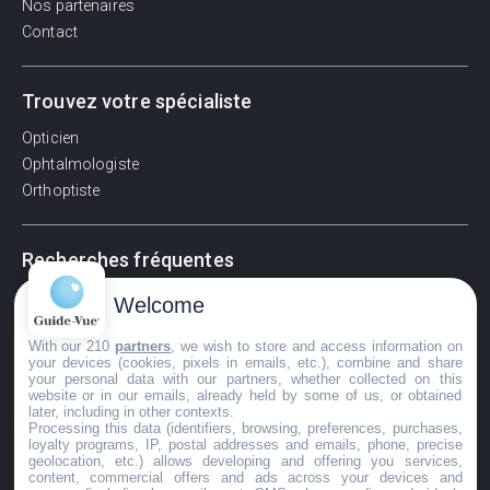
Nos partenaires
Contact
Trouvez votre spécialiste
Opticien
Ophtalmologiste
Orthoptiste
Recherches fréquentes
Pathologies adultes
Welcome
Signes d'une urgence ophtalmologique
With our 210
partners
, we wish to store and access information on
La vision
your devices (cookies, pixels in emails, etc.), combine and share
Acuité visuelle
your personal data with our partners, whether collected on this
website or in our emails, already held by some of us, or obtained
Myosis / mydriase
later, including in other contexts.
Œdème oculaire
Processing this data (identifiers, browsing, preferences, purchases,
loyalty programs, IP, postal addresses and emails, phone, precise
geolocation, etc.) allows developing and offering you services,
content, commercial offers and ads across your devices and