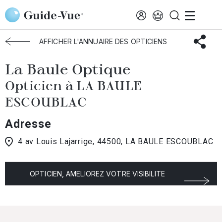
Aller au contenu principal
Accueil
Choisir mon opticien
La Baule
La Baule Optique
AFFICHER L'ANNUAIRE DES OPTICIENS
La Baule Optique
Opticien à LA BAULE
ESCOUBLAC
Adresse
4 av Louis Lajarrige, 44500, LA BAULE ESCOUBLAC
OPTICIEN, AMELIOREZ VOTRE VISIBILITE