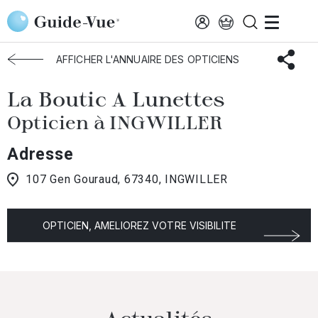
Aller au contenu principal
Accueil
Choisir mon opticien
Ingwiller
La Boutic A Lunettes
AFFICHER L'ANNUAIRE DES OPTICIENS
La Boutic A Lunettes
Opticien à INGWILLER
Adresse
107 Gen Gouraud, 67340, INGWILLER
OPTICIEN, AMELIOREZ VOTRE VISIBILITE