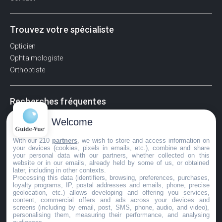
Trouvez votre spécialiste
Opticien
Ophtalmologiste
Orthoptiste
Recherches fréquentes
Pathologies adultes
Welcome
Signes d'une urgence ophtalmologique
With our 210
partners
, we wish to store and access information on
La vision
your devices (cookies, pixels in emails, etc.), combine and share
Acuité visuelle
your personal data with our partners, whether collected on this
website or in our emails, already held by some of us, or obtained
Myosis / mydriase
later, including in other contexts.
Œdème oculaire
Processing this data (identifiers, browsing, preferences, purchases,
loyalty programs, IP, postal addresses and emails, phone, precise
geolocation, etc.) allows developing and offering you services,
content, commercial offers and ads across your devices and
screens (including by email, post, SMS, phone, audio, and video),
©GuideVue2024
personalising them, measuring their performance, and analysing