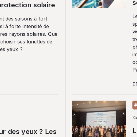
s
rotection solaire
Le
nt des saisons à fort
sp
i à forte intensité de
vi
es rayons solaires. Que
tr
 choisir ses lunettes de
p
ses yeux ?
i
o
Pa
E
#
0
L
ur des yeux ? Les