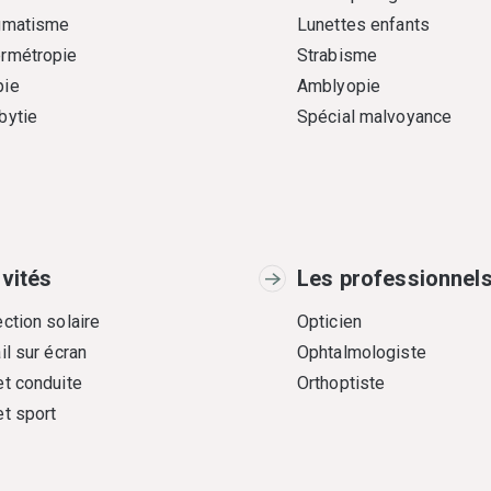
gmatisme
Lunettes enfants
rmétropie
Strabisme
ie
Amblyopie
bytie
Spécial malvoyance
ivités
Les professionnel
ction solaire
Opticien
il sur écran
Ophtalmologiste
et conduite
Orthoptiste
et sport