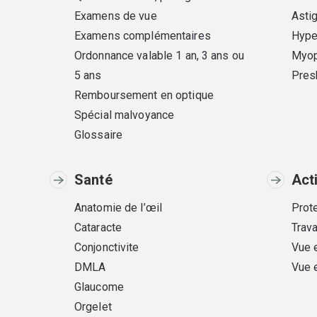
Examens de vue
Asti
Examens complémentaires
Hype
Ordonnance valable 1 an, 3 ans ou
Myop
5 ans
Pres
Remboursement en optique
Spécial malvoyance
Glossaire
Santé
Act
Anatomie de l’œil
Prote
Cataracte
Trava
Conjonctivite
Vue 
DMLA
Vue 
Glaucome
Orgelet