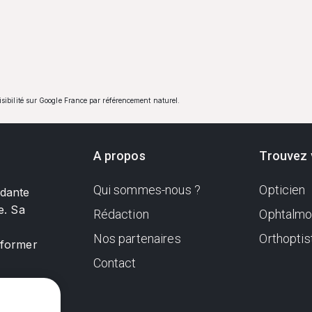
visibilité sur Google France par référencement naturel.
A propos
Trouvez 
Qui sommes-nous ?
Opticien
ndante
e. Sa
Rédaction
Ophtalmo
Nos partenaires
Orthoptis
nformer
Contact