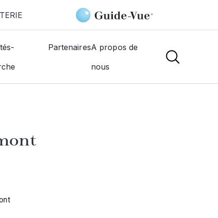
TERIE
Optic 3000
tés-
Partenaires
A propos de
rche
nous
NS
umont
ont