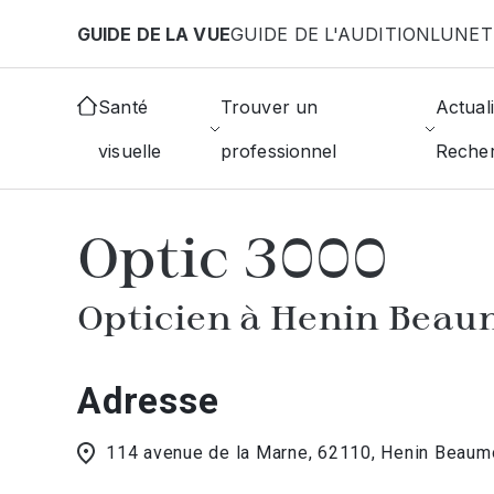
Aller au contenu principal
GUIDE DE LA VUE
GUIDE DE L'AUDITION
LUNET
Accueil
Choisir mon opticien
Henin-Beaumont
Santé
Trouver un
Actuali
visuelle
professionnel
Reche
AFFICHER L'ANNUAIRE DES OPTICIE
Optic 3000
Opticien à Henin Bea
Adresse
114 avenue de la Marne, 62110, Henin Beaum