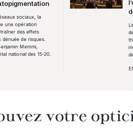
l
ratopigmentation
d
éseaux sociaux, la
te une opération
L
traîner des effets
de
s dénuée de risques.
th
 Benjamin Memmi,
in
tal national des 15-20.
de
E
ouvez votre optic