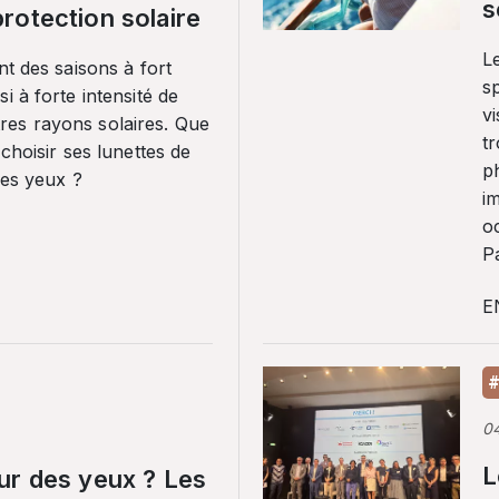
s
rotection solaire
Le
nt des saisons à fort
sp
i à forte intensité de
vi
es rayons solaires. Que
tr
 choisir ses lunettes de
p
ses yeux ?
i
o
Pa
E
#
0
L
ur des yeux ? Les