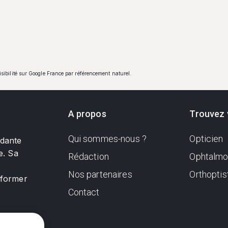
visibilité sur Google France par référencement naturel.
A propos
Trouvez 
Qui sommes-nous ?
Opticien
ndante
e. Sa
Rédaction
Ophtalmo
Nos partenaires
Orthoptis
nformer
Contact