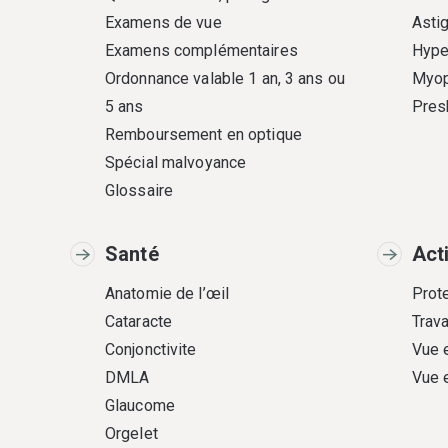
Examens de vue
Asti
Examens complémentaires
Hype
Ordonnance valable 1 an, 3 ans ou
Myop
5 ans
Pres
Remboursement en optique
Spécial malvoyance
Glossaire
Santé
Act
Anatomie de l’œil
Prote
Cataracte
Trava
Conjonctivite
Vue 
DMLA
Vue 
Glaucome
Orgelet