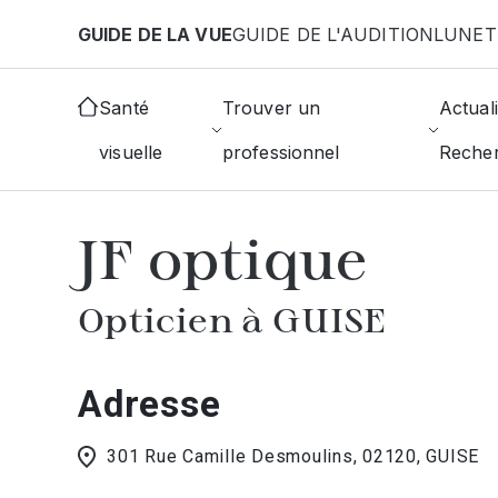
Aller au contenu principal
GUIDE DE LA VUE
GUIDE DE L'AUDITION
LUNET
Accueil
Choisir mon opticien
Guise
JF Optique
Santé
Trouver un
Actuali
visuelle
professionnel
Reche
AFFICHER L'ANNUAIRE DES OPTICIE
JF optique
Opticien à GUISE
Adresse
301 Rue Camille Desmoulins, 02120, GUISE