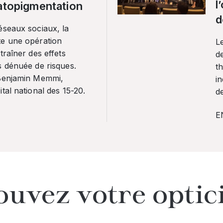
l
ratopigmentation
d
éseaux sociaux, la
te une opération
L
traîner des effets
de
s dénuée de risques.
th
 Benjamin Memmi,
in
tal national des 15-20.
de
E
ouvez votre optic