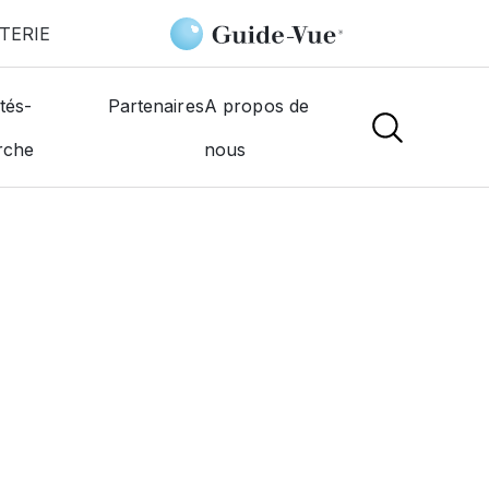
TERIE
tés-
Partenaires
A propos de
rche
nous
NS