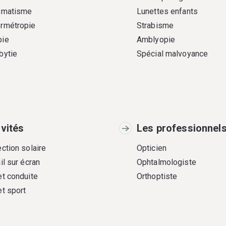
gmatisme
Lunettes enfants
rmétropie
Strabisme
ie
Amblyopie
bytie
Spécial malvoyance
ivités
Les professionnel
ction solaire
Opticien
il sur écran
Ophtalmologiste
et conduite
Orthoptiste
et sport