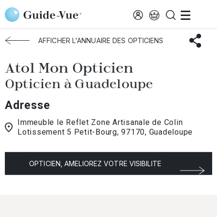
Aller au contenu principal
Accueil
Choisir mon opticien
Guadeloupe
Atol Mon Opticien
AFFICHER L'ANNUAIRE DES OPTICIENS
Atol Mon Opticien
Opticien à Guadeloupe
Adresse
Immeuble le Reflet Zone Artisanale de Colin
Lotissement 5 Petit-Bourg, 97170, Guadeloupe
OPTICIEN, AMELIOREZ VOTRE VISIBILITE