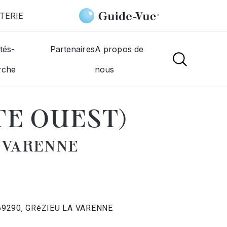
TERIE
e
OYA (VUES COTE OUEST)
tés-
Partenaires
A propos de
rche
nous
NS
TE OUEST)
A VARENNE
 69290, GRéZIEU LA VARENNE