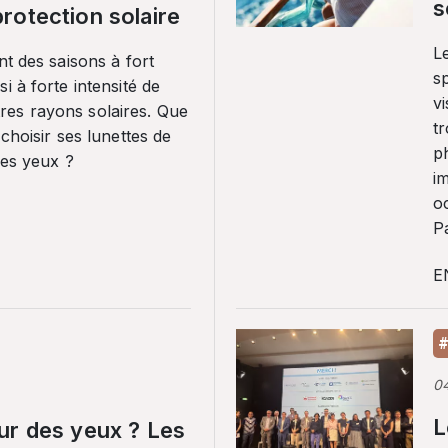
s
rotection solaire
Le
nt des saisons à fort
sp
i à forte intensité de
vi
es rayons solaires. Que
tr
 choisir ses lunettes de
p
ses yeux ?
i
o
Pa
E
#
0
L
ur des yeux ? Les