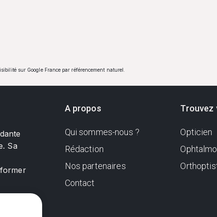
visibilité sur Google France par référencement naturel.
A propos
Trouvez 
Qui sommes-nous ?
Opticien
ndante
e. Sa
Rédaction
Ophtalmo
Nos partenaires
Orthoptis
nformer
Contact