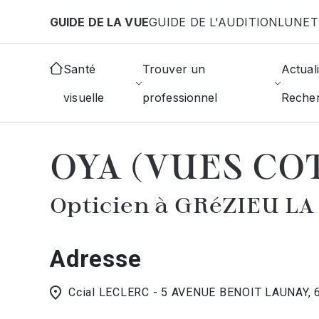
Aller au contenu principal
GUIDE DE LA VUE
GUIDE DE L'AUDITION
LUNET
Accueil
Choisir mon opticien
Grezieu-La-Varenn
Santé
Trouver un
Actuali
visuelle
professionnel
Reche
AFFICHER L'ANNUAIRE DES OPTICIE
OYA (VUES CO
Opticien à GRéZIEU L
Adresse
Ccial LECLERC - 5 AVENUE BENOIT LAUNAY,