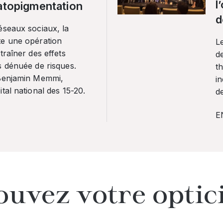
l
ratopigmentation
d
éseaux sociaux, la
te une opération
L
traîner des effets
de
s dénuée de risques.
th
 Benjamin Memmi,
in
tal national des 15-20.
de
E
ouvez votre optic