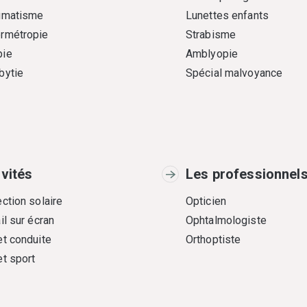
gmatisme
Lunettes enfants
rmétropie
Strabisme
ie
Amblyopie
bytie
Spécial malvoyance
ivités
Les professionnel
ction solaire
Opticien
il sur écran
Ophtalmologiste
et conduite
Orthoptiste
et sport