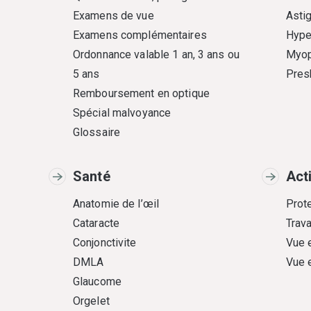
Examens de vue
Asti
Examens complémentaires
Hype
Ordonnance valable 1 an, 3 ans ou
Myop
5 ans
Pres
Remboursement en optique
Spécial malvoyance
Glossaire
Santé
Act
Anatomie de l’œil
Prote
Cataracte
Trava
Conjonctivite
Vue 
DMLA
Vue 
Glaucome
Orgelet