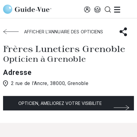
Aller au contenu principal
Accueil
Choisir mon opticien
Grenoble
Frères Lunetiers Grenoble
AFFICHER L'ANNUAIRE DES OPTICIENS
Frères Lunetiers Grenoble
Opticien à Grenoble
Adresse
2 rue de l'Ancre, 38000, Grenoble
OPTICIEN, AMELIOREZ VOTRE VISIBILITE