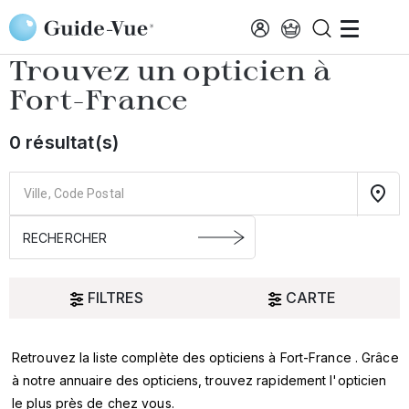
Aller au contenu principal
Accueil
Choisir mon opticien
Fort-France
Trouvez un opticien à
Fort-France
0 résultat(s)
FILTRES
CARTE
Retrouvez la liste complète des opticiens à Fort-France . Grâce
Oui
à notre annuaire des opticiens, trouvez rapidement l'opticien
le plus près de chez vous.