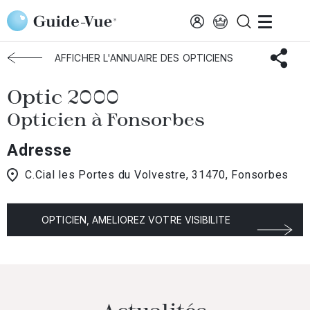
Aller au contenu principal
Accueil
Choisir mon opticien
Fonsorbes
Optic 2000
AFFICHER L'ANNUAIRE DES OPTICIENS
Optic 2000
Opticien à Fonsorbes
Adresse
C.Cial les Portes du Volvestre, 31470, Fonsorbes
OPTICIEN, AMELIOREZ VOTRE VISIBILITE