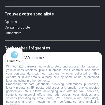
Trouvez votre spécialiste
Opticien
Ophtalmologiste
Orthoptiste
Recherches fréquentes
Pathologies adultes
Welcome
Signes d'une urgence ophtalmologique
With our 210
partners
, we wish to store and access information on
La vision
your devices (cookies, pixels in emails, etc.), combine and share
Acuité visuelle
your personal data with our partners, whether collected on this
website or in our emails, already held by some of us, or obtained
Myosis / mydriase
later, including in other contexts.
Œdème oculaire
Processing this data (identifiers, browsing, preferences, purchases,
loyalty programs, IP, postal addresses and emails, phone, precise
geolocation, etc.) allows developing and offering you services,
content, commercial offers and ads across your devices and
screens (including by email, post, SMS, phone, audio, and video),
©GuideVue2024
personalising them, measuring their performance, and analysing