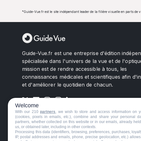
*Guide-Vue.fr est le site indépendant leader de la filière visuelle en parts de 
Guide-Vue.fr est une entreprise d'édition indépe
spécialisée dans l'univers de la vue et de l'optiqu
mission est de rendre accessible à tous, les
connaissances médicales et scientifiques afin d'i
et d'améliorer le quotidien de chacun.
Welcome
With our 210
partners
, we wish to store and access information on y
(cookies, pixels in emails, etc.), combine and share your personal d
partners, whether collected on this website or in our emails, already hel
us, or obtained later, including in other contexts.
©GuideVue2024
Charte d'utilisation
Mentions légale
Processing this data (identifiers, browsing, preferences, purchases, loyal
IP, postal addresses and emails, phone, precise geolocation, etc.) allow