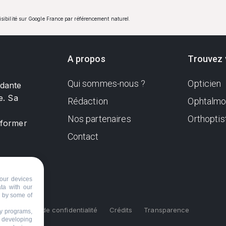
visibilité sur Google France par référencement naturel.
A propos
Trouvez 
Qui sommes-nous ?
Opticien
ndante
e. Sa
Rédaction
Ophtalmo
Nos partenaires
Orthoptis
nformer
Contact
our devices
ata with our
d by some of
s
Politique de confidentialité
Crédits
Transparence
ty programs,
s developing