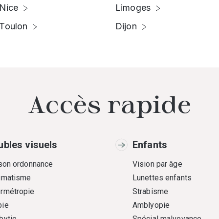
Nice
Limoges
Toulon
Dijon
Accès rapide
ubles visuels
Enfants
 son ordonnance
Vision par âge
gmatisme
Lunettes enfants
rmétropie
Strabisme
ie
Amblyopie
bytie
Spécial malvoyance