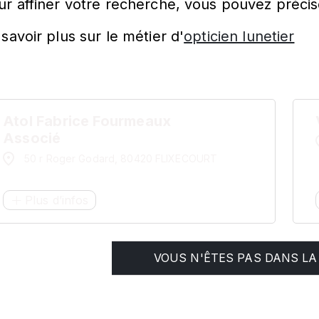
ur affiner votre recherche, vous pouvez précis
savoir plus sur le métier d'
opticien lunetier
Atol Fabrice Fourmeaux
Associé
50 r Roger Godard, 80420 FLIXECOURT
Plus d’infos
VOUS N'ÊTES PAS DANS LA 