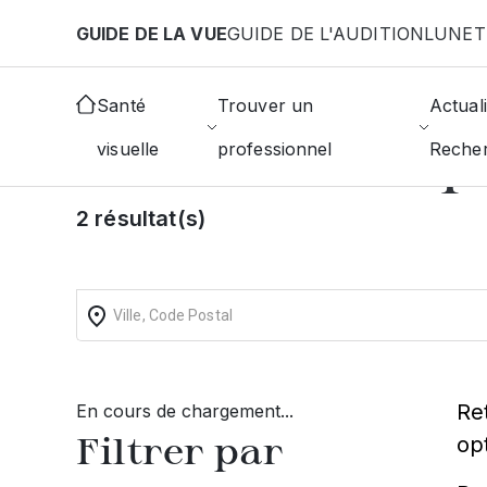
Aller au contenu principal
GUIDE DE LA VUE
GUIDE DE L'AUDITION
LUNET
Accueil
Choisir mon opticien
Flixecourt
Santé
Trouver un
Actuali
Trouvez un op
visuelle
professionnel
Reche
2 résultat(s)
Re
En cours de chargement...
Filtrer par
op