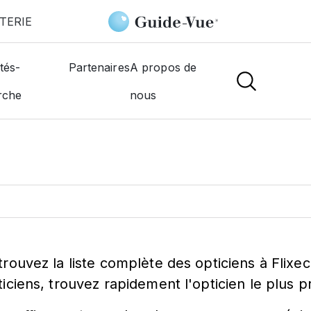
TERIE
tés-
Partenaires
A propos de
ticien à
Flixecour
rche
nous
trouvez la liste complète des opticiens à Flixe
ticiens, trouvez rapidement l'opticien le plus 