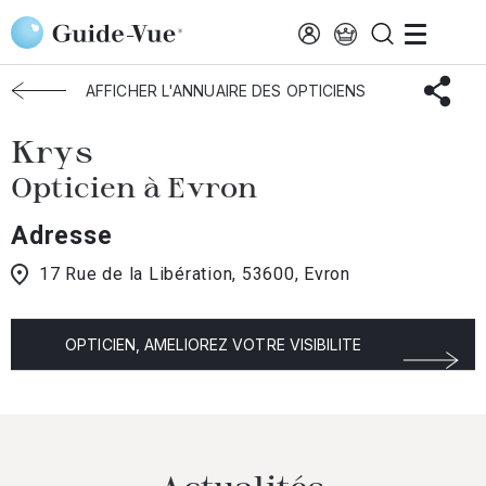
Aller au contenu principal
Accueil
Choisir mon opticien
Evron
Krys
AFFICHER L'ANNUAIRE DES OPTICIENS
Krys
Opticien à Evron
Adresse
17 Rue de la Libération, 53600, Evron
OPTICIEN, AMELIOREZ VOTRE VISIBILITE