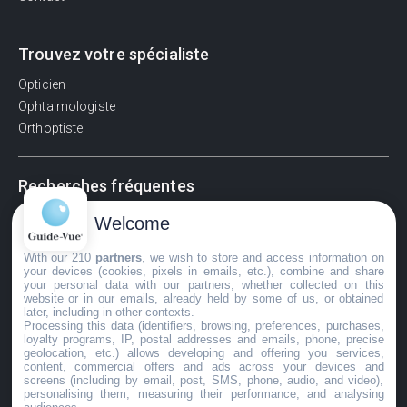
Trouvez votre spécialiste
Opticien
Ophtalmologiste
Orthoptiste
Recherches fréquentes
Pathologies adultes
Welcome
Signes d'une urgence ophtalmologique
With our 210
partners
, we wish to store and access information on
La vision
your devices (cookies, pixels in emails, etc.), combine and share
Acuité visuelle
your personal data with our partners, whether collected on this
website or in our emails, already held by some of us, or obtained
Myosis / mydriase
later, including in other contexts.
Œdème oculaire
Processing this data (identifiers, browsing, preferences, purchases,
loyalty programs, IP, postal addresses and emails, phone, precise
geolocation, etc.) allows developing and offering you services,
content, commercial offers and ads across your devices and
screens (including by email, post, SMS, phone, audio, and video),
©GuideVue2024
personalising them, measuring their performance, and analysing