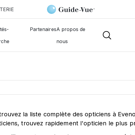
TERIE
tés-
Partenaires
A propos de
ticien à
Evenos
rche
nous
trouvez la liste complète des opticiens à Even
ticiens, trouvez rapidement l'opticien le plus 