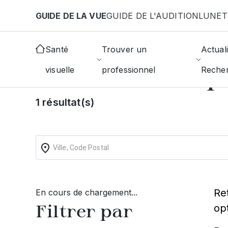
Aller au contenu principal
GUIDE DE LA VUE
GUIDE DE L'AUDITION
LUNET
Accueil
Choisir mon opticien
Evenos
Santé
Trouver un
Actuali
Trouvez un op
visuelle
professionnel
Reche
1 résultat(s)
Re
En cours de chargement...
Filtrer par
op