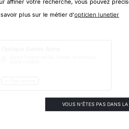
ur affiner votre recherche, vous pouvez précis
savoir plus sur le métier d'
opticien lunetier
Optique Sainte Anne
Centre Commercial Dia, Chemin de la Reppe,
83330 EVENOS
Plus d’infos
VOUS N'ÊTES PAS DANS LA 