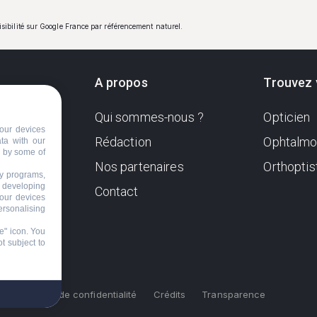
visibilité sur Google France par référencement naturel.
A propos
Trouvez 
Qui sommes-nous ?
Opticien
ndante
our devices
e. Sa
Rédaction
Ophtalmo
ata with our
d by some of
Nos partenaires
Orthoptis
nformer
ty programs,
s developing
Contact
your devices
ersonalising
e" icon
. You
t subject to
s
Politique de confidentialité
Crédits
Transparence