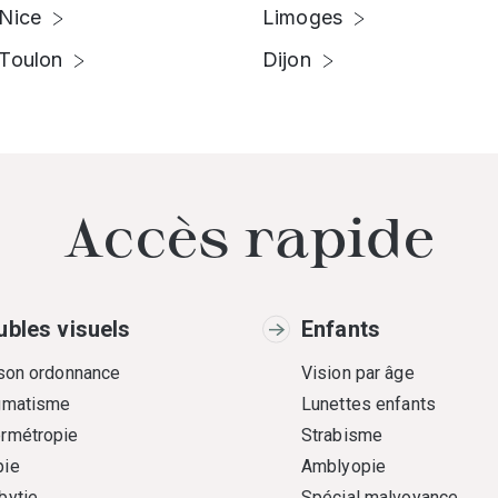
Nice
Limoges
Toulon
Dijon
Accès rapide
ubles visuels
Enfants
 son ordonnance
Vision par âge
gmatisme
Lunettes enfants
rmétropie
Strabisme
ie
Amblyopie
bytie
Spécial malvoyance