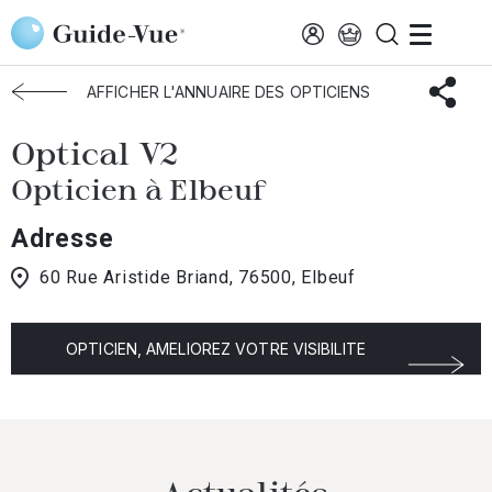
Aller au contenu principal
Accueil
Choisir mon opticien
Elbeuf
Optical V2
AFFICHER L'ANNUAIRE DES OPTICIENS
Optical V2
Opticien à Elbeuf
Adresse
60 Rue Aristide Briand, 76500, Elbeuf
OPTICIEN, AMELIOREZ VOTRE VISIBILITE