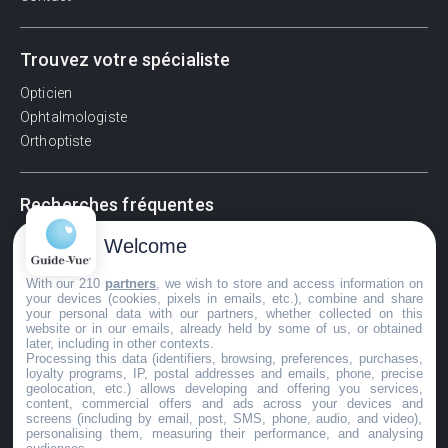
Trouvez votre spécialiste
Opticien
Ophtalmologiste
Orthoptiste
Recherches fréquentes
Pathologies adultes
Welcome
Signes d'une urgence ophtalmologique
With our 210
partners
, we wish to store and access information on
La vision
your devices (cookies, pixels in emails, etc.), combine and share
Acuité visuelle
your personal data with our partners, whether collected on this
website or in our emails, already held by some of us, or obtained
Myosis / mydriase
later, including in other contexts.
Œdème oculaire
Processing this data (identifiers, browsing, preferences, purchases,
loyalty programs, IP, postal addresses and emails, phone, precise
geolocation, etc.) allows developing and offering you services,
content, commercial offers and ads across your devices and
screens (including by email, post, SMS, phone, audio, and video),
©GuideVue2024
personalising them, measuring their performance, and analysing