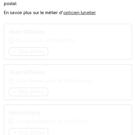
postal.
MARQUES
En savoir plus sur le métier d'
opticien lunetier
ENSEIGNES
Alain Afflelou
Centre Plaza, 97224 DUCOS
Plus d’infos
Alain Afflelou
C.Cial Millenis Lot N°39, 97224 Ducos
Plus d’infos
Novoptique
r Victor Schoelcher, 97224 DUCOS
Plus d’infos