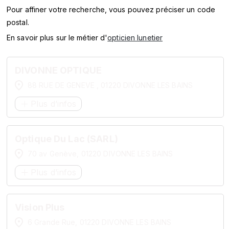
SERVICES
Pour affiner votre recherche, vous pouvez préciser un code
postal.
MARQUES
En savoir plus sur le métier d'
opticien lunetier
ENSEIGNES
DIVONNE OPTIQUE
88 RUE DE GENEVE , 01220 DIVONNE LES BAINS
Plus d’infos
Optique Du Lac (SARL)
70 av Genève, 01220 DIVONNE LES BAINS
Plus d’infos
Vision Plus
6 Grande Rue, 01220 DIVONNE LES BAINS