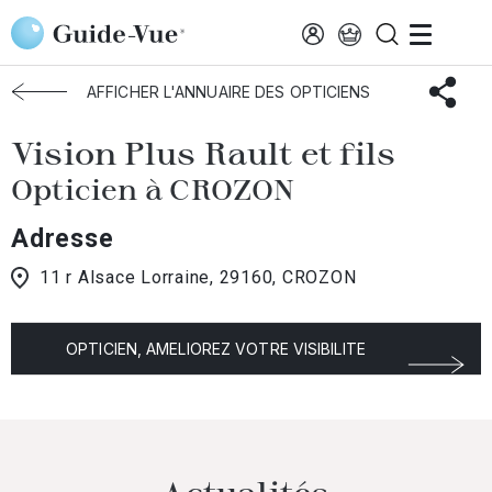
Aller au contenu principal
Accueil
Choisir mon opticien
Crozon
Vision Plus Rault et Fils
AFFICHER L'ANNUAIRE DES OPTICIENS
Vision Plus Rault et fils
Opticien à CROZON
Adresse
11 r Alsace Lorraine, 29160, CROZON
OPTICIEN, AMELIOREZ VOTRE VISIBILITE