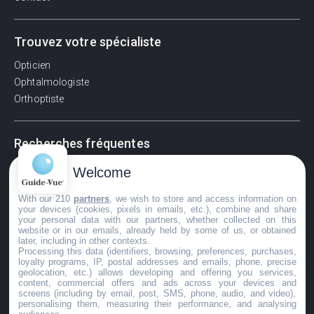
Trouvez votre spécialiste
Opticien
Ophtalmologiste
Orthoptiste
Recherches fréquentes
Pathologies adultes
Welcome
Signes d'une urgence ophtalmologique
With our 210
partners
, we wish to store and access information on
La vision
your devices (cookies, pixels in emails, etc.), combine and share
Acuité visuelle
your personal data with our partners, whether collected on this
website or in our emails, already held by some of us, or obtained
Myosis / mydriase
later, including in other contexts.
Œdème oculaire
Processing this data (identifiers, browsing, preferences, purchases,
loyalty programs, IP, postal addresses and emails, phone, precise
geolocation, etc.) allows developing and offering you services,
content, commercial offers and ads across your devices and
screens (including by email, post, SMS, phone, audio, and video),
©GuideVue2024
personalising them, measuring their performance, and analysing