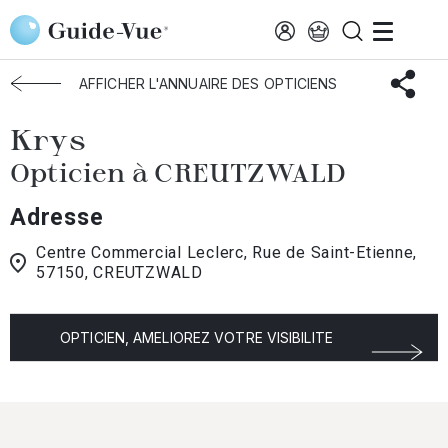
Aller au contenu principal
Accueil
Choisir mon opticien
Creutzwald
Krys
AFFICHER L'ANNUAIRE DES OPTICIENS
Krys
Opticien à CREUTZWALD
Adresse
Centre Commercial Leclerc, Rue de Saint-Etienne,
57150, CREUTZWALD
OPTICIEN, AMELIOREZ VOTRE VISIBILITE